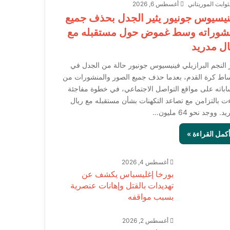
ثوابت الموريتاني
أغسطس 6, 2026
نيسيوس جونيور يثير الجدل بحذف جميع
شوراته وسط غموض حول مستقبله مع
ال مدريد
ر النجم البرازيلي فينيسيوس جونيور حالة من الجدل في
اط كرة القدم، بعدما حذف جميع الصور والمنشورات من
باته على مواقع التواصل الاجتماعي، في خطوة مفاجئة
ت بالتزامن مع تصاعد التكهنات بشأن مستقبله مع ريال
د. ووجد نحو 64 مليون…
كمل القراءة »
أغسطس 4, 2026
بورخا إغليسياس يكشف عن
تهديدات بالقتل وإهانات عنصرية
بسبب مواقفه
أغسطس 2, 2026