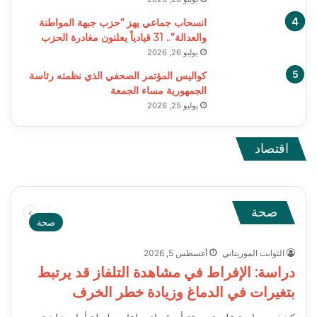
انسحاب جماعي يهز “حزب جبهة المواطنة
والعدالة”.. 31 قيادياً يعلنون مغادرة الحزب
يوليو 26, 2026
كواليس المؤتمر الصحفي الذي نظمته رئاسة
الجمهورية مساء الجمعة
يوليو 25, 2026
اقتصاد
يوليو 31, 2026
أغسطس 1, 2026
دانغوتي يراهن على النفط والأسمدة لرفع إيرادات
دراسة: الاقتصاد الموازي يعيد تشكيل القطاع الخاص في
مجموعته إلى 100 مليار دولار بحلول 2030
مناطق سيطرة الحوثيين ويدعم اقتصاد الحرب
السابقة
التالية
صحة
الصفحة
الصفحة
صحة
الثوابت الموريتاني
أغسطس 5, 2026
دراسة: الإفراط في مشاهدة التلفاز قد يرتبط
بتغيرات في الدماغ وزيادة خطر الخرف