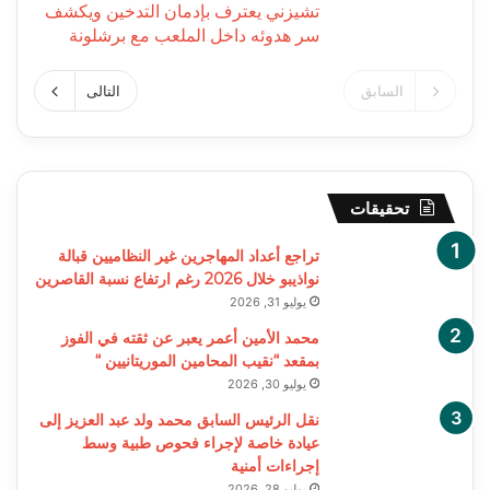
تشيزني يعترف بإدمان التدخين ويكشف
سر هدوئه داخل الملعب مع برشلونة
السابق
التالى
تحقيقات
تراجع أعداد المهاجرين غير النظاميين قبالة
نواذيبو خلال 2026 رغم ارتفاع نسبة القاصرين
يوليو 31, 2026
محمد الأمين أعمر يعبر عن ثقته في الفوز
بمقعد “نقيب المحامين الموريتانيين “
يوليو 30, 2026
نقل الرئيس السابق محمد ولد عبد العزيز إلى
عيادة خاصة لإجراء فحوص طبية وسط
إجراءات أمنية
يوليو 28, 2026