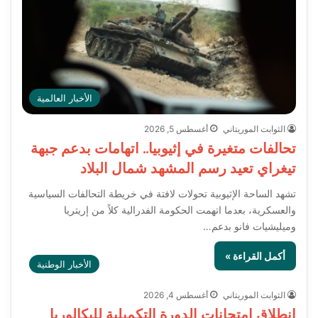
الأخبار العالمية
الثوابت الموريتاني
أغسطس 5, 2026
تحالفات متغيرة في إثيوبيا.. اتهامات بدعم جبهة
تيغراي تعيد رسم المشهد شمال البلاد
تشهد الساحة الإثيوبية تحولات لافتة في خريطة التحالفات السياسية
والعسكرية، بعدما اتهمت الحكومة الفدرالية كلاً من إريتريا
وميليشيات فانو بدعم…
أكمل القراءة »
الأخبار الوطنية
الثوابت الموريتاني
أغسطس 4, 2026
انطلاق امتحانات الدورة التكميلية للبكالوريا