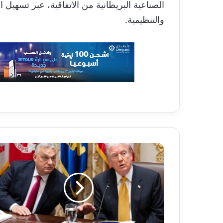
الصناعية البريطانية من الاتفاقية، عبر تسهيل ا
والتنظيمية.
سقوط
أوربان
وصعود
ماجار..
كيف
تحولت
المجر
إلى