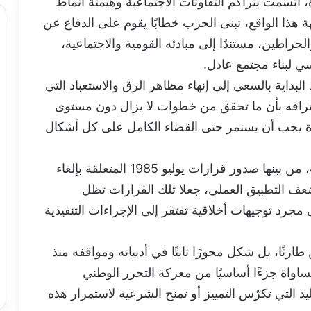
تسمت بتراكم التفاوتات الاجتماعية وهيمنة أنماط
ة هذا الواقع، تبنى الحزب خطابًا يقوم على الدفاع عن
حراطين، مستندًا إلى مبادئه القومية والاجتماعية،
ي لبناء مجتمع عادل.
البداية بالسعي إلى إنهاء مظاهر الرق والاستعباد التي
ترافه بأن ما تحقق من خطوات لا يزال دون مستوى
رة يجب أن يستمر حتى القضاء الكامل على كل أشكال
ويشير الكراس إلى أن بعض الإنجازات تحققت، من بينها صدور قرارات يوليو 1985 المتعلقة بإلغاء
 وضعف التطبيق العملي، جعلا تلك القرارات تظل
مجرد توجيهات أخلاقية تفتقر إلى الإجراءات التنفيذية
رئًا، بل شكل محورًا ثابتًا في أدبياته ومواقفه منذ
اواة جزءًا أساسيًا من معركة التحرر الوطني
د التي تكرّس التمييز أو تمنح الشرعية لاستمرار هذه