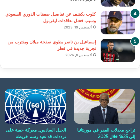
كلوب يكشف عن تفاصيل صفقات الدوري السعودي
وسبب فشل تعاقدات ليفربول
أغسطس 19, 2023
إسماعيل بن ناصر يطوي صفحة ميلان ويقترب من
تجربة جديدة في قطر
أغسطس 8, 2026
تراجع معدلات الفقر في موريتانيا
الجيل السادس.. معركة خفية على
إلى 25% خلال 2025
ترددات قد تعيد رسم خريطة