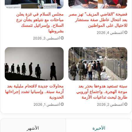
فضيحة “القاضي المزيف” تهز مصر
مجلس السلام في غزة يعلن
بعد انتحال عاطل صفة مستشار
مباحثات مع نتنياهو بشأن نزع
للاحتيال على المواطنين
السلاح.. وإسرائيل تتمسك
بشروطها
أغسطس 4, 2026
أغسطس 3, 2026
سبتة تستعيد هدوءها بحذر بعد
محاولات جديدة لاقتحام مليلية بعد
موجة الهجرة.. واجتماع أوروبي
أزمة سبتة.. وإسبانيا تشدد إجراءاتها
طارئ لبحث تداعيات الأزمة
الحدودية
أغسطس 2, 2026
أغسطس 1, 2026
الأخيرة
الأشهر