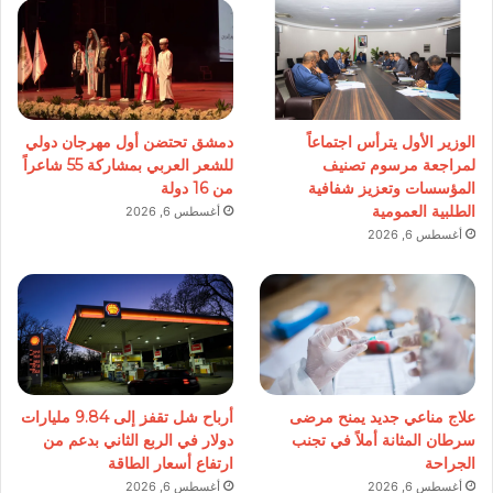
الوزير الأول يترأس اجتماعاً
دمشق تحتضن أول مهرجان دولي
لمراجعة مرسوم تصنيف
للشعر العربي بمشاركة 55 شاعراً
المؤسسات وتعزيز شفافية
من 16 دولة
الطلبية العمومية
أغسطس 6, 2026
أغسطس 6, 2026
علاج مناعي جديد يمنح مرضى
أرباح شل تقفز إلى 9.84 مليارات
سرطان المثانة أملاً في تجنب
دولار في الربع الثاني بدعم من
الجراحة
ارتفاع أسعار الطاقة
أغسطس 6, 2026
أغسطس 6, 2026