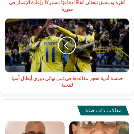
سوريا
أنقرة ودمشق تبحثان اتفاقًا دفاعيًا مشتركًا وإعادة الإعمار في
سوريا
خمسة
أندية
تحجز
مقاعدها
في
ثمن
نهائي
دوري
أبطال
آسيا
خمسة أندية تحجز مقاعدها في ثمن نهائي دوري أبطال آسيا
للنخبة
للنخبة
مقالات ذات صلة