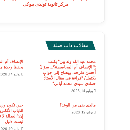
ببوكى
مركز ثانوية تولدى ببوكى
مقالات ذات صلة
محمد عبد الله ولد بين* يكتب
الإنصاف أم ا
:* الإنصاف أم المحاصصة؟… سؤالٌ
يحفظ وحدة مور
أُحسن طرحه، ويحتاج إلى جوابٍ
يوليو 14, 2026
يكتمل/ *قراءة في مقال الأستاذ
حمادي سيدي محمد آباتي*
يوليو 14, 2026
مالذي بقي من الوعد؟
حين تكون وزيرة
الذباب الألكتر
يوليو 12, 2026
إن:”العدالة لا 
ليست دليل
يوليو 10, 2026