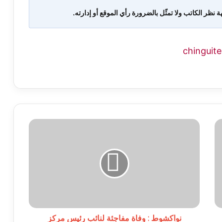
ة نظر الكاتب ولا تمثّل بالضرورة رأي الموقع أو إدارته.
نواكشوط
:
وفاة
مفاجئة
لنائب
رئيس
مركز
الباكلوريا
بمدرسة
محمد
نواكشوط : وفاة مفاجئة لنائب رئيس مركز