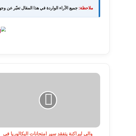
ملاحظة:
جميع الآراء الواردة في هذا المقال تعبّر عن وجه
والي
لبراكنة
يتفقد
سير
امتحانات
البكالوريا
في
مركز
ثانوية
تولدى
والي لبراكنة يتفقد سير امتحانات البكالوريا في