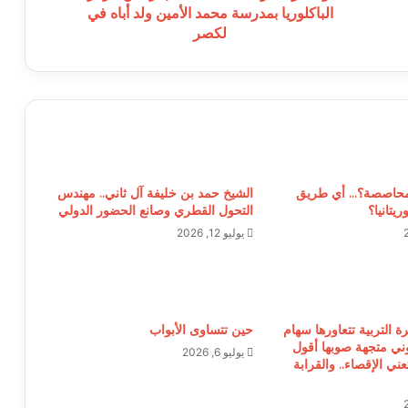
الأمين
الباكلوريا بمدرسة محمد الأمين ولد أباه في
ولد
لكصر
أباه
في
لكصر
لمحاصصة؟… أي طريق
الشيخ حمد بن خليفة آل ثاني.. مهندس
يتانيا؟
التحول القطري وصانع الحضور الدولي
يوليو 12, 2026
 التربية تتعاورها سهام
حين تتساوى الأبواب
وني متجهة صوبها أقول
يوليو 6, 2026
تعني الإقصاء.. والقرابة