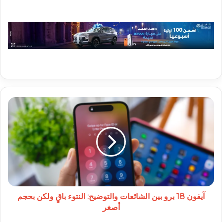
آيفون
18
برو
بين
الشائعات
والتوضيح:
النتوء
باقٍ
ولكن
بحجم
آيفون 18 برو بين الشائعات والتوضيح: النتوء باقٍ ولكن بحجم
أصغر
أصغر