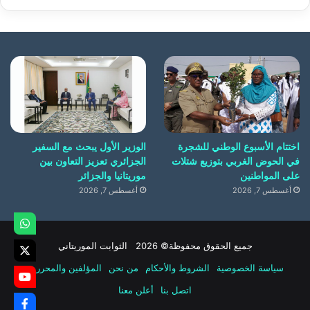
اختتام الأسبوع الوطني للشجرة
الوزير الأول يبحث مع السفير
في الحوض الغربي بتوزيع شتلات
الجزائري تعزيز التعاون بين
على المواطنين
موريتانيا والجزائر
أغسطس 7, 2026
أغسطس 7, 2026
جميع الحقوق محفوظة© 2026 الثوابت الموريتاني
سياسة الخصوصية
الشروط والأحكام
من نحن
المؤلفين والمحررين
اتصل بنا
أعلن معنا