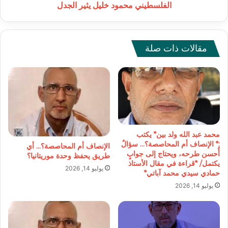
يثير
الفلسطيني محمود خليل يثير الجدل
الجدل
مقالات ذات صلة
محمد عبد الله ولد بين* يكتب
:* الإنصاف أم المحاصصة؟… سؤالٌ
الإنصاف أم المحاصصة؟… أي
أُحسن طرحه، ويحتاج إلى جوابٍ
طريق يحفظ وحدة موريتانيا؟
يكتمل/ *قراءة في مقال الأستاذ
يوليو 14, 2026
حمادي سيدي محمد آباتي*
يوليو 14, 2026