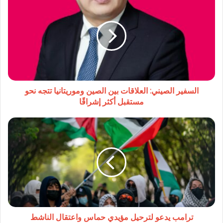
الصيني:
العلاقات
بين
الصين
وموريتانيا
تتجه
نحو
مستقبل
أكثر
السفير الصيني: العلاقات بين الصين وموريتانيا تتجه نحو
إشراقًا
مستقبل أكثر إشراقًا
ترامب
يدعو
لترحيل
مؤيدي
حماس
واعتقال
الناشط
الفلسطيني
محمود
خليل
ترامب يدعو لترحيل مؤيدي حماس واعتقال الناشط