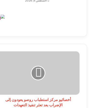
أغسطس 6, 2026
أخصائيو
مركز
استطباب
روصو
يعودون
إلى
الإضراب
بعد
تعثر
تنفيذ
أخصائيو مركز استطباب روصو يعودون إلى
التعهدات
الإضراب بعد تعثر تنفيذ التعهدات