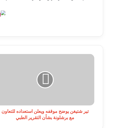
تير
شتيغن
يوضح
موقفه
ويعلن
استعداده
للتعاون
مع
برشلونة
بشأن
تير شتيغن يوضح موقفه ويعلن استعداده للتعاون
التقرير
مع برشلونة بشأن التقرير الطبي
الطبي