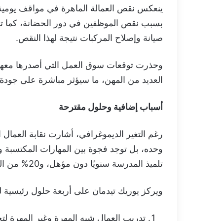
ينعكس نقص العمالة الماهرة في مواقف يومية 
بسبب نقص الموظفين في دور الحضانة، كما ت
صيانة وإصلاح المركبات نتيجة لهذا النقص.
وحذرت توقعات سوق العمل التي أصدرها معهد ا
العديد من المهن، ما سيؤثر مباشرة على جودة ا
أسباب إضافية وحلول مقترحة
رغم التغير الديموغرافي، أشارت نقابة العمال ال
تلميذ المدرسة سنويًا دون مؤهل، و20% من القوى العاملة لا تمتلك مؤهلات مهنية أو تعليمًا عاليًا.
ويركز يوريك تيدمان على أربعة حلول رئيسية ل
تدريب العمال شبه المهرة وغير المهرة لتح