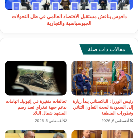
التحولات
الجيوسياسية
والتجارية
دافوس يناقش مستقبل الاقتصاد العالمي في ظل التحولات
الجيوسياسية والتجارية
مقالات ذات صلة
رئيس الوزراء الباكستاني يبدأ زيارة
تحالفات متغيرة في إثيوبيا.. اتهامات
إلى السعودية لبحث التعاون الثنائي
بدعم جبهة تيغراي تعيد رسم
وتطورات المنطقة
المشهد شمال البلاد
أغسطس 6, 2026
أغسطس 5, 2026