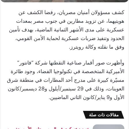
كشف مسؤولان أمنيان مصريان، رفضا الكشف عن
هويتيهما، عن تزويد مطارين في جنوب مصر بمعدات
عسكرية على مدى الأشهر الثمانية الماضية، بهدف تأمين
الحدود وتنفيذ ضربات عسكرية لحماية الأمن القومي،
وفق ما نقلته وكالة رويترز.
وأظهرت صور أقمار صناعية التقطتها شركة “فانتور”
الأميركية المتخصصة في تكنولوجيا الفضاء، وجود طائرة
مسيّرة كبيرة على مدرج أحد المطارات في منطقة شرق
العوينات، وذلك في 29 سبتمبر/أيلول و28 ديسمبر/كانون
الأول و9 يناير/كانون الثاني الماضيين.
مقالات ذات صلة
تصعيد عسكري في اليمن ومجلس الأمن يحذر من