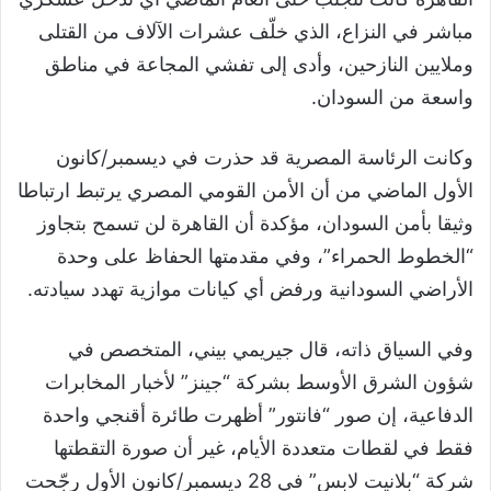
مباشر في النزاع، الذي خلّف عشرات الآلاف من القتلى
وملايين النازحين، وأدى إلى تفشي المجاعة في مناطق
واسعة من السودان.
وكانت الرئاسة المصرية قد حذرت في ديسمبر/كانون
الأول الماضي من أن الأمن القومي المصري يرتبط ارتباطا
وثيقا بأمن السودان، مؤكدة أن القاهرة لن تسمح بتجاوز
“الخطوط الحمراء”، وفي مقدمتها الحفاظ على وحدة
الأراضي السودانية ورفض أي كيانات موازية تهدد سيادته.
وفي السياق ذاته، قال جيريمي بيني، المتخصص في
شؤون الشرق الأوسط بشركة “جينز” لأخبار المخابرات
الدفاعية، إن صور “فانتور” أظهرت طائرة أقنجي واحدة
فقط في لقطات متعددة الأيام، غير أن صورة التقطتها
شركة “بلانيت لابس” في 28 ديسمبر/كانون الأول رجّحت