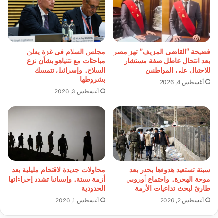
فضيحة “القاضي المزيف” تهز مصر
مجلس السلام في غزة يعلن
بعد انتحال عاطل صفة مستشار
مباحثات مع نتنياهو بشأن نزع
للاحتيال على المواطنين
السلاح.. وإسرائيل تتمسك
بشروطها
أغسطس 4, 2026
أغسطس 3, 2026
سبتة تستعيد هدوءها بحذر بعد
محاولات جديدة لاقتحام مليلية بعد
موجة الهجرة.. واجتماع أوروبي
أزمة سبتة.. وإسبانيا تشدد إجراءاتها
طارئ لبحث تداعيات الأزمة
الحدودية
أغسطس 2, 2026
أغسطس 1, 2026