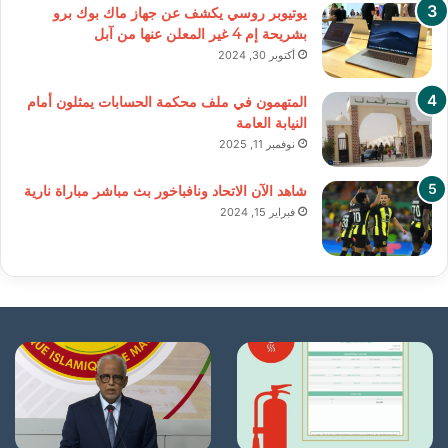
يوتيوبر روسي يكشف عن جهاز ماك بوك برو
بشريحة إم 4 غير المعلن عنها من آبل
أكتوبر 30, 2024
المتهمون في ملف محكمة الحسابات يمثلون أمام
النيابة العامة
نوفمبر 11, 2025
شاهد الآن الاتحاد ونافباخور بث مباشر مباراة نارية
فبراير 15, 2024