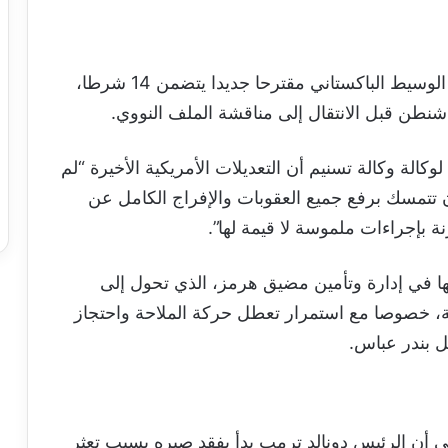
ووفقا لمصادر إيرانية، فقد سلمت طهران عبر الوسيط الباكستاني مقترحا جديدا يتضمن 14 شرطا،
اشنطن قبل الانتقال إلى مناقشة الملف النووي.
الة وكالة تسنيم أن التعديلات الأمريكية الأخيرة “لم
ن تتمسك برفع جميع العقوبات والإفراج الكامل عن
نة بإجراءات ملموسة لا قيمة لها”.
 في إدارة وتأمين مضيق هرمز، الذي تحول إلى
ة، خصوصا مع استمرار تعطل حركة الملاحة واحتجاز
ل بندر عباس.
أن الرئيس دونالد ترمب بدأ يفقد صبره بسبب تعثر