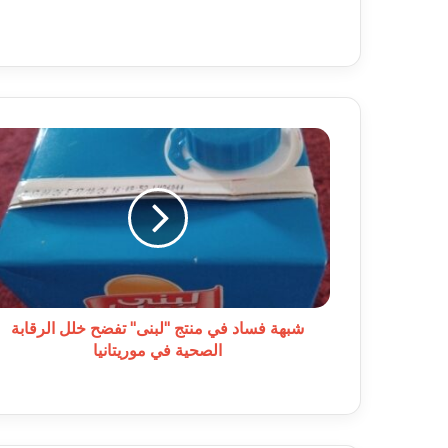
شبهة
فساد
في
منتج
"لبنى"
تفضح
خلل
الرقابة
الصحية
في
شبهة فساد في منتج "لبنى" تفضح خلل الرقابة
موريتانيا
الصحية في موريتانيا