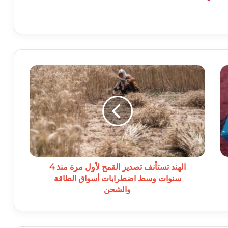
الهند
تستأنف
تصدير
القمح
لأول
مرة
منذ
4
سنوات
وسط
الهند تستأنف تصدير القمح لأول مرة منذ 4
اضطرابات
سنوات وسط اضطرابات أسواق الطاقة
أسواق
والشحن
الطاقة
والشحن