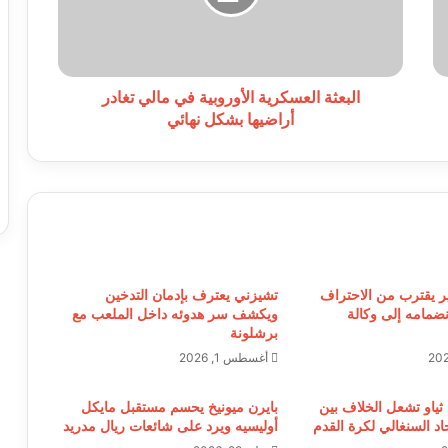
تغادر
أراضيها
بشكل
نهائي
البعثة العسكرية الأوروبية في مالي تغادر
أراضيها بشكل نهائي
يقترب من الاحتراف
تشيزني يعترف بإدمان التدخين
نضمامه إلى وكالة
ويكشف سر هدوئه داخل الملعب مع
برشلونة
أغسطس 1, 2026
ثياو تشعل الخلاف بين
بايرن ميونيخ يحسم مستقبل مايكل
اد السنغالي لكرة القدم
أوليسيه ويرد على شائعات ريال مدريد