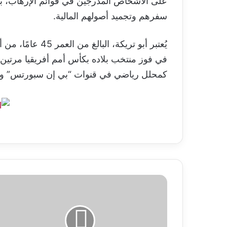
على الأشخاص المدرجين في قوائم الإرهاب، بم
سفرهم وتجميد أصولهم المالية.
يُعتبر أبو تريكة،
كمحلل رياضي في قنوات “بي إن سبورتس” وقد ن
المغرب
يفرض
رسوم
مكافحة
إغراق