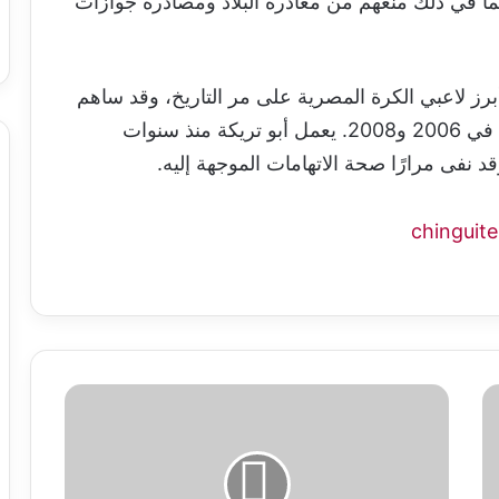
ا في ذلك منعهم من مغادرة البلاد ومصادرة جوازات
 البالغ من العمر 45 عامًا، من أبرز لاعبي الكرة المصرية على مر التاريخ، وقد ساهم
في فوز منتخب بلاده بكأس أمم أفريقيا مرتين في 2006 و2008. يعمل أبو تريكة منذ سنوات
فى مرارًا صحة الاتهامات الموجهة إليه.
البعثة
العسكرية
الأوروبية
في
مالي