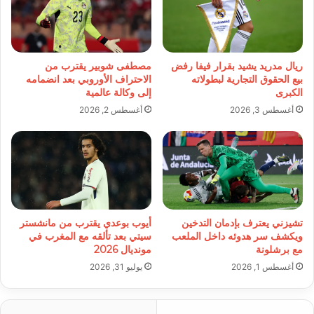
ريال مدريد يشيد بقرار فيفا رفض
مصطفى شوبير يقترب من
بيع الحقوق التجارية لبطولاته
الاحتراف الأوروبي بعد انضمامه
الكبرى
إلى وكالة عالمية
أغسطس 3, 2026
أغسطس 2, 2026
تشيزني يعترف بإدمان التدخين
أيوب بوعدي يقترب من مانشستر
ويكشف سر هدوئه داخل الملعب
سيتي بعد تألقه مع المغرب في
مع برشلونة
مونديال 2026
أغسطس 1, 2026
يوليو 31, 2026