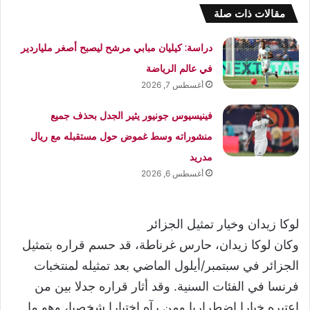
مقالات ذات صلة
دراسة: كيليان مبابي مرشح ليصبح أصغر ملياردير
في عالم الرياضة
أغسطس 7, 2026
فينيسيوس جونيور يثير الجدل بحذف جميع
منشوراته وسط غموض حول مستقبله مع ريال
مدريد
أغسطس 6, 2026
لوكا زيدان وخيار تمثيل الجزائر
وكان لوكا زيدان، حارس غرناطة، قد حسم قراره بتمثيل
الجزائر في سبتمبر/أيلول الماضي بعد تمثيله لمنتخبات
فرنسا في الفئات السنية. وقد أثار قراره جدلا بين من
اعتبره خيارا اضطراريا ومن رآه اختيارا شخصيا، وهو ما