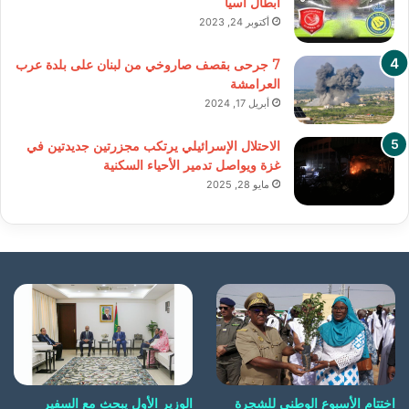
أبطال آسيا
أكتوبر 24, 2023
7 جرحى بقصف صاروخي من لبنان على بلدة عرب
العرامشة
أبريل 17, 2024
الاحتلال الإسرائيلي يرتكب مجزرتين جديدتين في
غزة ويواصل تدمير الأحياء السكنية
مايو 28, 2025
اختتام الأسبوع الوطني للشجرة
الوزير الأول يبحث مع السفير