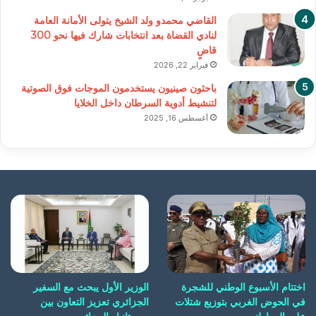
القاضي محمدو ولد الشيخ يتولى الأمانة العامة
لنادي القضاة بعد انتخابات شارك فيها نحو 300
قاضٍ
فبراير 22, 2026
باحثون صينيون يستخدمون الموجات فوق الصوتية
لتنشيط أدوية السرطان داخل الخلايا
أغسطس 16, 2025
اختتام الأسبوع الوطني للشجرة
الوزير الأول يبحث مع السفير
في الحوض الغربي بتوزيع شتلات
الجزائري تعزيز التعاون بين