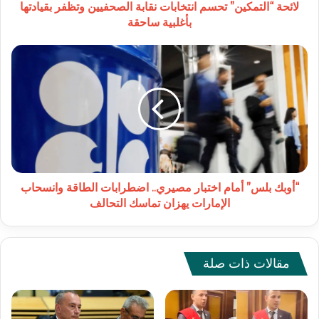
ساحقة
لائحة “التمكين” تحسم انتخابات نقابة الصحفيين وتظفر بقيادتها
بأغلبية ساحقة
“أوبك
بلس”
أمام
اختبار
مصيري..
اضطرابات
الطاقة
وانسحاب
الإمارات
يهزان
“أوبك بلس” أمام اختبار مصيري.. اضطرابات الطاقة وانسحاب
تماسك
الإمارات يهزان تماسك التحالف
التحالف
مقالات ذات صلة