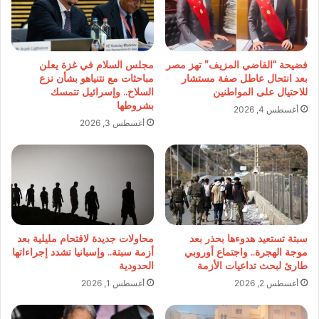
فضيحة “القاضي المزيف” تهز مصر
مجلس السلام في غزة يعلن
بعد انتحال عاطل صفة مستشار
مباحثات مع نتنياهو بشأن نزع
للاحتيال على المواطنين
السلاح.. وإسرائيل تتمسك
بشروطها
أغسطس 4, 2026
أغسطس 3, 2026
سبتة تستعيد هدوءها بحذر بعد
محاولات جديدة لاقتحام مليلية بعد
موجة الهجرة.. واجتماع أوروبي
أزمة سبتة.. وإسبانيا تشدد إجراءاتها
طارئ لبحث تداعيات الأزمة
الحدودية
أغسطس 2, 2026
أغسطس 1, 2026