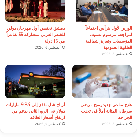
الوزير الأول يترأس اجتماعاً
دمشق تحتضن أول مهرجان دولي
لمراجعة مرسوم تصنيف
للشعر العربي بمشاركة 55 شاعراً
المؤسسات وتعزيز شفافية
من 16 دولة
الطلبية العمومية
أغسطس 6, 2026
أغسطس 6, 2026
علاج مناعي جديد يمنح مرضى
أرباح شل تقفز إلى 9.84 مليارات
سرطان المثانة أملاً في تجنب
دولار في الربع الثاني بدعم من
الجراحة
ارتفاع أسعار الطاقة
أغسطس 6, 2026
أغسطس 6, 2026