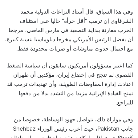
وفي هذا السياق، قال أستاذ النزاعات الدولية محمد
الشرقاوي إن ترمب “أقل جرأة” حاليا على استئناف
الحرب مقارنة ببداية التصعيد في مارس الماضي، مرجحا
أن يفضل الرئيس الأمريكي مخرجا دبلوماسيا بنسبة كبيرة،
مع احتمال حدوث مناوشات أو ضربات محدودة فقط.
كما اعتبر مسؤولون أمريكيون سابقون أن سياسة الضغط
القصوى لم تنجح في إخضاع إيران، مؤكدين أن طهران
اعتادت إدارة المفاوضات الطويلة، وأن تهديدات ترمب قد
تمنح القيادة الإيرانية مزيدا من التشدد بدلا من دفعها
للتراجع.
وفي موازاة ذلك، تتواصل جهود الوساطة، خصوصا من
جانب Pakistan، حيث أعرب رئيس الوزراء Shehbaz
Sharif عن تفاؤله بإمكانية عقد جولة ثانية من المحادثات