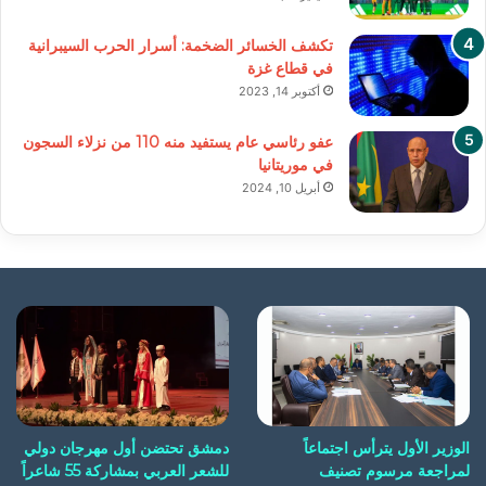
تكشف الخسائر الضخمة: أسرار الحرب السيبرانية
في قطاع غزة
أكتوبر 14, 2023
عفو رئاسي عام يستفيد منه 110 من نزلاء السجون
في موريتانيا
أبريل 10, 2024
الوزير الأول يترأس اجتماعاً
دمشق تحتضن أول مهرجان دولي
لمراجعة مرسوم تصنيف
للشعر العربي بمشاركة 55 شاعراً