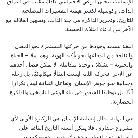
الإنسانية، يتجلى الوعي الاجتماعي كأداة تنقيب في أعماق
الذات، وكوسيلة لكسر هيمنة التفسيرات المصلحية
للتاريخ، وتحرير الذاكرة من جلد الذات، وتطهير العلاقة مع
الآخر من ادعاء امتلاك الحقيقة.
اللغة تستمد وجودها من حركتها المستمرة نحو المعنى،
والثقافة من اندفاعها نحو تأكيد الهوية. وهما معًا – الحياة
والحيوية – يشكلان وحدة متكاملة، لا يمكن فصل أحدهما
عن الآخر. فحركة اللغة ليست انتقالًا ميكانيكيًّا، بل رحلة
وجدانية نحو جوهر الإنسان، وتفاعل الثقافة ليس تكرارًا
آليًّا، بل توظيفًا للشعور في بناء الوعي التاريخي والذاكرة
الحضارية.
في النهاية، تظل إنسانية الإنسان هي الركيزة الأولى لأي
مشروع حضاري. فلا يمكن أنسنة التاريخ القائم على
الصراع، دون إنسان مبدع حرّ، ينهض بدوره كمحور