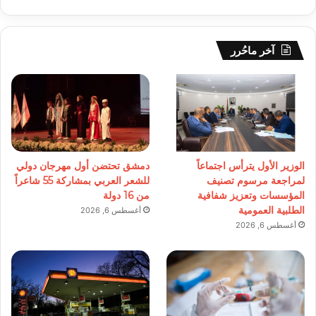
آخر ماحُرر
الوزير الأول يترأس اجتماعاً
دمشق تحتضن أول مهرجان دولي
لمراجعة مرسوم تصنيف
للشعر العربي بمشاركة 55 شاعراً
المؤسسات وتعزيز شفافية
من 16 دولة
الطلبية العمومية
أغسطس 6, 2026
أغسطس 6, 2026