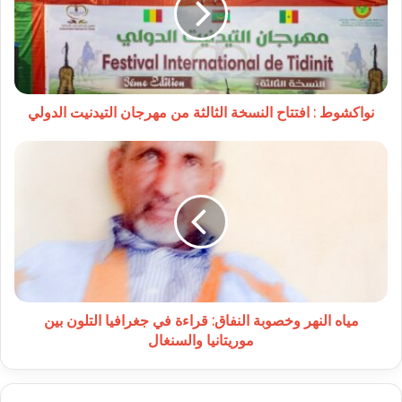
الثالثة
من
مهرجان
التيدنيت
الدولي
نواكشوط : افتتاح النسخة الثالثة من مهرجان التيدنيت الدولي
مياه
النهر
وخصوبة
النفاق:
قراءة
في
جغرافيا
التلون
بين
موريتانيا
مياه النهر وخصوبة النفاق: قراءة في جغرافيا التلون بين
والسنغال
موريتانيا والسنغال