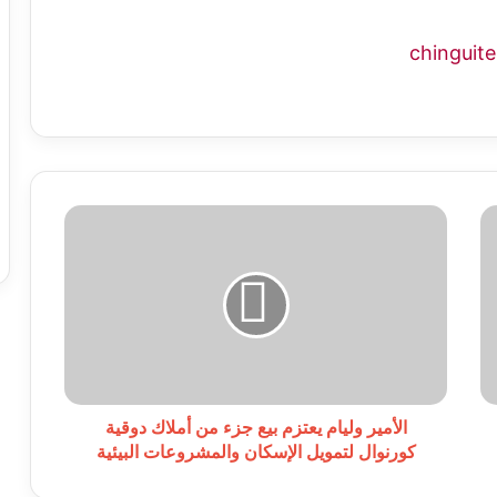
الأمير
وليام
يعتزم
بيع
جزء
من
أملاك
دوقية
كورنوال
لتمويل
الأمير وليام يعتزم بيع جزء من أملاك دوقية
الإسكان
كورنوال لتمويل الإسكان والمشروعات البيئية
والمشروعات
البيئية