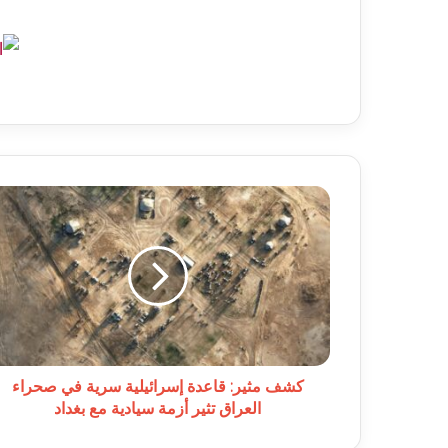
كشف
مثير:
قاعدة
إسرائيلية
سرية
في
صحراء
العراق
تثير
أزمة
كشف مثير: قاعدة إسرائيلية سرية في صحراء
سيادية
العراق تثير أزمة سيادية مع بغداد
مع
بغداد