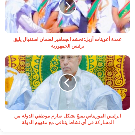
نحشد
الجماهير
لضمان
استقبال
يليق
برئيس
الجمهورية
عمدة أعوينات أزبل: نحشد الجماهير لضمان استقبال يليق
برئيس الجمهورية
الرئيس
الموريتاني
يمنعٌ
بشكل
صارم
موظفي
الدولة
من
المشاركة
في
الرئيس الموريتاني يمنعٌ بشكل صارم موظفي الدولة من
أي
المشاركة في أي نشاط يتنافى مع مفهوم الدولة
نشاط
يتنافى