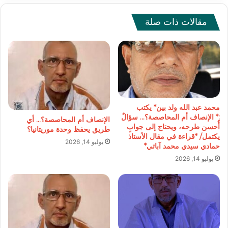
مع
مفهوم
مقالات ذات صلة
الدولة
محمد عبد الله ولد بين* يكتب
:* الإنصاف أم المحاصصة؟… سؤالٌ
الإنصاف أم المحاصصة؟… أي
أُحسن طرحه، ويحتاج إلى جوابٍ
طريق يحفظ وحدة موريتانيا؟
يكتمل/ *قراءة في مقال الأستاذ
يوليو 14, 2026
حمادي سيدي محمد آباتي*
يوليو 14, 2026