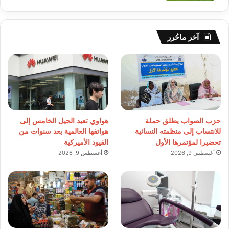
آخر ماحُرر
حزب الصواب يطلق حملة
هواوي تعيد الجيل الخامس إلى
للانتساب إلى منظمته النسائية
هواتفها العالمية بعد سنوات من
تحضيرا لمؤتمرها الأول
القيود الأميركية
أغسطس 9, 2026
أغسطس 9, 2026