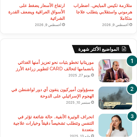
متلازمة تكيس المبايض.. اضطراب
ارتفاع الأسعار يضغط على
هرموني واستقلابي يتطلب علاجا
الأسواق العراقية ويضعف القدرة
متكاملا
الشرائية
أغسطس 9, 2026
أغسطس 9, 2026
المواضيع الأكثر شهرة
موريتانيا تخطو بثبات نحو تعزيز أمنها الغذائي
بانضمامها لتحالف CARD لتطوير زراعة الأرز
يونيو 27, 2025
مسؤولون أميركيون ينفون أي دور لواشنطن في
الهجوم الإسرائيلي على الدوحة
سبتمبر 10, 2025
انحراف الوتيرة الأنفية.. حالة شائعة تؤثر في
التنفس وتتطلب تشخيصاً دقيقاً وخيارات علاجية
متعددة
مايو 13, 2025