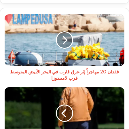
فقدان
20
مهاجراً
إثر
غرق
قارب
في
البحر
الأبيض
المتوسط
فقدان 20 مهاجراً إثر غرق قارب في البحر الأبيض المتوسط
قرب
قرب لامبيدوزا
لامبيدوزا
فقدان
الطول
مع
التقدم
في
العمر:
أسباب