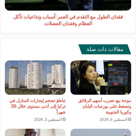
وتداعيات
تآكل
العظام
فقدان الطول مع التقدم في العمر: أسباب وتداعيات تآكل
وفقدان
العظام وفقدان العضلات
العضلات
مقالات ذات صلة
موجة بيع تضرب أسهم الرقائق
تباطؤ تضخم إيجارات المنازل في
وتضغط على بورصات اليابان
تركيا إلى أدنى مستوى خلال 58
وكوريا الجنوبية
شهراً
أغسطس 4, 2026
أغسطس 3, 2026