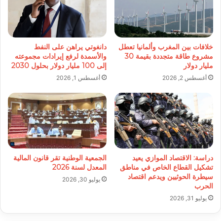
خلافات بين المغرب وألمانيا تعطل
دانغوتي يراهن على النفط
مشروع طاقة متجددة بقيمة 30
والأسمدة لرفع إيرادات مجموعته
مليار دولار
إلى 100 مليار دولار بحلول 2030
أغسطس 2, 2026
أغسطس 1, 2026
دراسة: الاقتصاد الموازي يعيد
الجمعية الوطنية تقر قانون المالية
تشكيل القطاع الخاص في مناطق
المعدل لسنة 2026
سيطرة الحوثيين ويدعم اقتصاد
يوليو 30, 2026
الحرب
يوليو 31, 2026