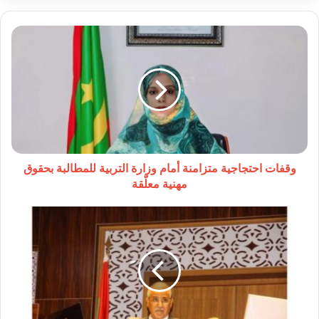
وقفات
احتجاجية
متزامنة
أمام
وزارة
التربية
للمطالبة
بحقوق
مهنية
معلّقة
وقفات احتجاجية متزامنة أمام وزارة التربية للمطالبة بحقوق
مهنية معلّقة
البرلمان
الموريتاني
يناقش
ويصوّت
على
مشروع
قانون
المالية