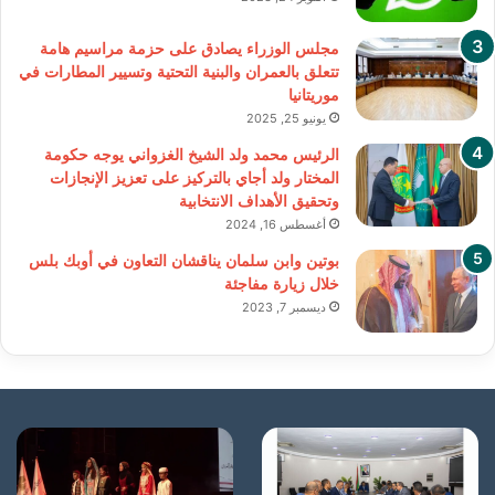
مجلس الوزراء يصادق على حزمة مراسيم هامة
تتعلق بالعمران والبنية التحتية وتسيير المطارات في
موريتانيا
يونيو 25, 2025
الرئيس محمد ولد الشيخ الغزواني يوجه حكومة
المختار ولد أجاي بالتركيز على تعزيز الإنجازات
وتحقيق الأهداف الانتخابية
أغسطس 16, 2024
بوتين وابن سلمان يناقشان التعاون في أوبك بلس
خلال زيارة مفاجئة
ديسمبر 7, 2023