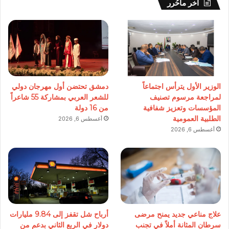
آخر ماحُرر
الوزير الأول يترأس اجتماعاً
دمشق تحتضن أول مهرجان دولي
لمراجعة مرسوم تصنيف
للشعر العربي بمشاركة 55 شاعراً
المؤسسات وتعزيز شفافية
من 16 دولة
الطلبية العمومية
أغسطس 6, 2026
أغسطس 6, 2026
علاج مناعي جديد يمنح مرضى
أرباح شل تقفز إلى 9.84 مليارات
سرطان المثانة أملاً في تجنب
دولار في الربع الثاني بدعم من