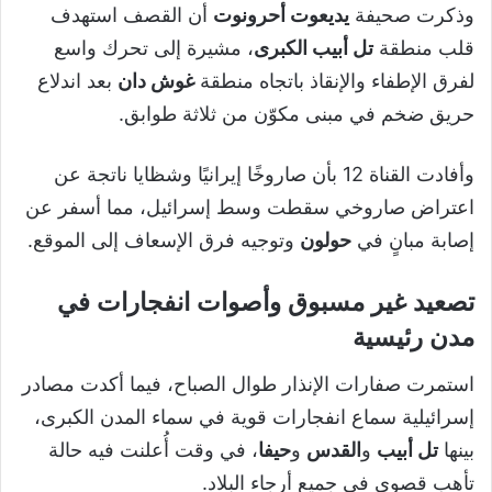
وذكرت صحيفة
يديعوت أحرونوت
أن القصف استهدف
قلب منطقة
تل أبيب الكبرى
، مشيرة إلى تحرك واسع
لفرق الإطفاء والإنقاذ باتجاه منطقة
غوش دان
بعد اندلاع
حريق ضخم في مبنى مكوّن من ثلاثة طوابق.
وأفادت القناة 12 بأن صاروخًا إيرانيًا وشظايا ناتجة عن
اعتراض صاروخي سقطت وسط إسرائيل، مما أسفر عن
إصابة مبانٍ في
حولون
وتوجيه فرق الإسعاف إلى الموقع.
تصعيد غير مسبوق وأصوات انفجارات في
مدن رئيسية
استمرت صفارات الإنذار طوال الصباح، فيما أكدت مصادر
إسرائيلية سماع انفجارات قوية في سماء المدن الكبرى،
بينها
تل أبيب
و
القدس
و
حيفا
، في وقت أُعلنت فيه حالة
تأهب قصوى في جميع أرجاء البلاد.