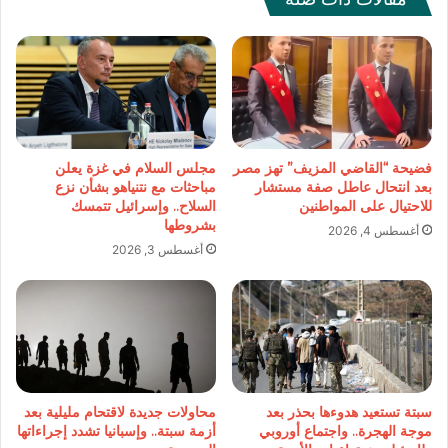
فضيحة “القاضي المزيف” تهز مصر
مجلس السلام في غزة يعلن
بعد انتحال عاطل صفة مستشار
مباحثات مع نتنياهو بشأن نزع
للاحتيال على المواطنين
السلاح.. وإسرائيل تتمسك
بشروطها
أغسطس 4, 2026
أغسطس 3, 2026
سبتة تستعيد هدوءها بحذر بعد
محاولات جديدة لاقتحام مليلية بعد
موجة الهجرة.. واجتماع أوروبي
أزمة سبتة.. وإسبانيا تشدد إجراءاتها