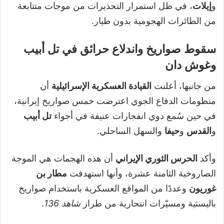
و
إيلات
، في ظل استمرار التحذيرات من موجات متتابعة
من الطائرات الهجومية بدون طيار.
سقوط صواريخ واندلاع حرائق في تل أبيب
وغوش دان
من جانبها، أعلنت
القيادة العسكرية الإسرائيلية
أن
منظومات الدفاع الجوي اعترضت خمس صواريخ إيرانية،
في حين سُمع دوي انفجارات عنيفة في أجواء
تل أبيب
و
القدس
و
حيفا
والسهل الساحلي.
وأكد
الحرس الثوري الإيراني
أن هذه الهجمات هي الموجة
الصاروخية الثامنة عشرة، وأنها استهدفت
مطار بن
غوريون
وعددًا من المواقع العسكرية باستخدام صواريخ
باليستية ومسيّرات انتحارية من طراز
شاهد 136
.