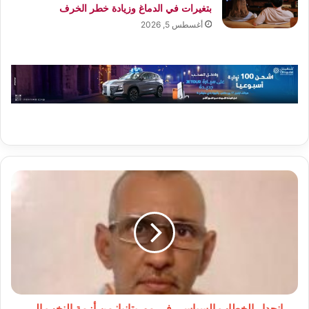
بتغيرات في الدماغ وزيادة خطر الخرف
أغسطس 5, 2026
انحدار
الخطاب
السياسي
في
موريتانيا:
من
أزمة
النخب
إلى
تهديد
انحدار الخطاب السياسي في موريتانيا: من أزمة النخب إلى