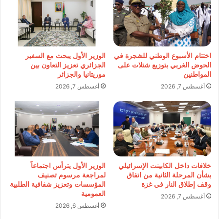
اختتام الأسبوع الوطني للشجرة في
الوزير الأول يبحث مع السفير
الحوض الغربي بتوزيع شتلات على
الجزائري تعزيز التعاون بين
المواطنين
موريتانيا والجزائر
أغسطس 7, 2026
أغسطس 7, 2026
خلافات داخل الكابينت الإسرائيلي
الوزير الأول يترأس اجتماعاً
بشأن المرحلة الثانية من اتفاق
لمراجعة مرسوم تصنيف
وقف إطلاق النار في غزة
المؤسسات وتعزيز شفافية الطلبية
العمومية
أغسطس 7, 2026
أغسطس 6, 2026