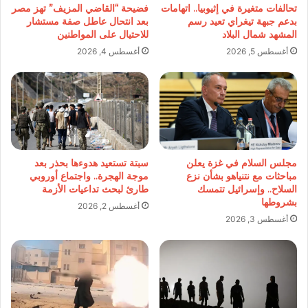
تحالفات متغيرة في إثيوبيا.. اتهامات
فضيحة “القاضي المزيف” تهز مصر
بدعم جبهة تيغراي تعيد رسم
بعد انتحال عاطل صفة مستشار
المشهد شمال البلاد
للاحتيال على المواطنين
أغسطس 5, 2026
أغسطس 4, 2026
مجلس السلام في غزة يعلن
سبتة تستعيد هدوءها بحذر بعد
مباحثات مع نتنياهو بشأن نزع
موجة الهجرة.. واجتماع أوروبي
السلاح.. وإسرائيل تتمسك
طارئ لبحث تداعيات الأزمة
بشروطها
أغسطس 2, 2026
أغسطس 3, 2026