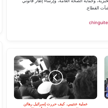
زية، وحماية الصحة العامة، وإرساء إطار قانوني
شآت القطاع.
عملية
عنتيبي..
كيف
حررت
إسرائيل
رهائن
طائرة
مختطفة
في
قلب
عملية عنتيبي.. كيف حررت إسرائيل رهائن