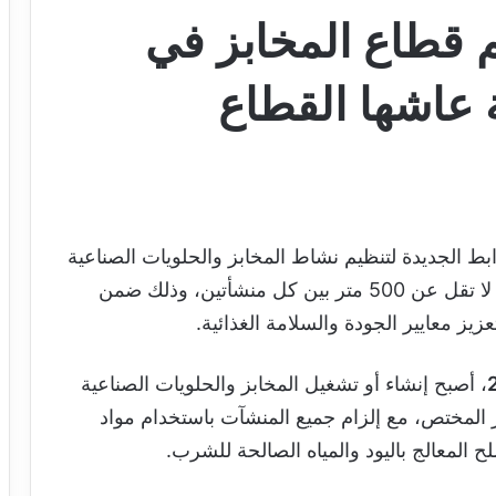
 قطاع المخابز في
ة عاشها القطاع
ط الجديدة لتنظيم نشاط المخابز والحلويات الصناعية
في موريتانيا، أبرزها اشتراط وجود مسافة دنيا لا تقل عن 500 متر بين كل منشأتين، وذلك ضمن
يز معايير الجودة والسلامة الغذائية.
، أصبح إنشاء أو تشغيل المخابز والحلويات الصناعية
لمختص، مع إلزام جميع المنشآت باستخدام مواد
ح المعالج باليود والمياه الصالحة للشرب.