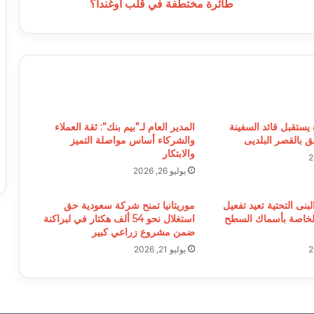
أوغندا؟
طائرة مختطفة في قلب أوغندا؟
 يستقبل قائد السفينة
المدير العام لـ”بيم بنك”: ثقة العملاء
يق بالقصر البلديى
والشركاء أساس مواصلة التميز
والابتكار
يوليو 26, 2026
بنى التحتية تعيد تفعيل
موريتانيا تمنح شركة سعودية حق
الخاصة بأسماك السطح
استغلال نحو 54 ألف هكتار في لبراكنة
ضمن مشروع زراعي كبير
يوليو 21, 2026