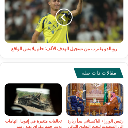
من
تسجيل
الهدف
الألف:
حلم
يلامس
الواقع
رونالدو يقترب من تسجيل الهدف الألف: حلم يلامس الواقع
مقالات ذات صلة
رئيس الوزراء الباكستاني يبدأ زيارة
تحالفات متغيرة في إثيوبيا.. اتهامات
إلى السعودية لبحث التعاون الثنائي
بدعم جبهة تيغراي تعيد رسم