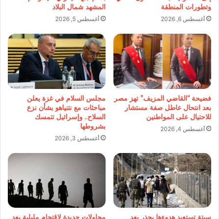
وتطورات المنطقة
المشهد شمال البلاد
أغسطس 6, 2026
أغسطس 5, 2026
فضيحة “القاضي المزيف” تهز مصر
مجلس السلام في غزة يعلن
بعد انتحال عاطل صفة مستشار
مباحثات مع نتنياهو بشأن نزع
للاحتيال على المواطنين
السلاح.. وإسرائيل تتمسك
بشروطها
أغسطس 4, 2026
أغسطس 3, 2026
سبتة تستعيد هدوءها بحذر بعد
محاولات جديدة لاقتحام مليلية بعد