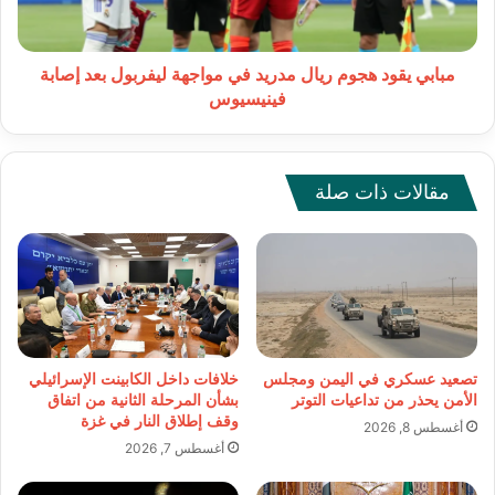
مواجهة
ليفربول
بعد
إصابة
مبابي يقود هجوم ريال مدريد في مواجهة ليفربول بعد إصابة
فينيسيوس
فينيسيوس
مقالات ذات صلة
تصعيد عسكري في اليمن ومجلس
خلافات داخل الكابينت الإسرائيلي
الأمن يحذر من تداعيات التوتر
بشأن المرحلة الثانية من اتفاق
وقف إطلاق النار في غزة
أغسطس 8, 2026
أغسطس 7, 2026