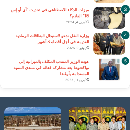
ميزات الذكاء الاصطناعي في تحديث “آي أو إس
18” القادم؟
أبريل 4, 2024
وزارة النقل تدعو لاستبدال البطاقات الرمادية
القديمة في أجل أقصاه 3 أشهر
يونيو 9, 2025
عودة الوزير المنتدب المكلف بالميزانية إلى
نواكشوط بعد مشاركة فعالة في منتدى التنمية
المستدامة بأوغندا
أبريل 11, 2025