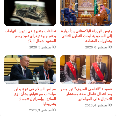
رئيس الوزراء الباكستاني يبدأ زيارة
تحالفات متغيرة في إثيوبيا.. اتهامات
إلى السعودية لبحث التعاون الثنائي
بدعم جبهة تيغراي تعيد رسم
وتطورات المنطقة
المشهد شمال البلاد
أغسطس 6, 2026
أغسطس 5, 2026
فضيحة “القاضي المزيف” تهز مصر
مجلس السلام في غزة يعلن
بعد انتحال عاطل صفة مستشار
مباحثات مع نتنياهو بشأن نزع
للاحتيال على المواطنين
السلاح.. وإسرائيل تتمسك
بشروطها
أغسطس 4, 2026
أغسطس 3, 2026