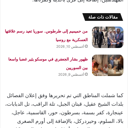
مقالات ذات صلة
من حميميم إلى طرطوس.. سوريا تعيد رسم علاقتها
العسكرية مع روسيا
أغسطس 10, 2026
ظهور بشار الجعفري في موسكو يثير غضبا واسعا
بين السوريين
أغسطس 9, 2026
كما شملت المناطق التي تم تحريرها وفق إعلان الفصائل
بلدات الشيخ عقيل، قبتان الجبل، تلة الراقب، تل الدبابات،
عينجارة، كفر بسمة، بسرطون، حور، القاسمية، عاجل،
بالا، السلوم، وحيردركل، بالإضافة إلى أورم الصغرى