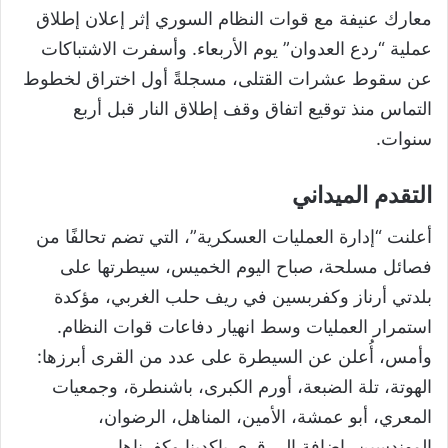
معارك عنيفة مع قوات النظام السوري إثر إعلان إطلاق
عملية “ردع العدوان” يوم الأربعاء. وأسفرت الاشتباكات
عن سقوط عشرات القتلى، مسجلةً أول اختراق لخطوط
التماس منذ توقيع اتفاق وقف إطلاق النار قبل أربع
سنوات.
التقدم الميداني
أعلنت “إدارة العمليات العسكرية”، التي تضم تحالفًا من
فصائل مسلحة، صباح اليوم الخميس، سيطرتها على
بلدتي أرناز وكفربسين في ريف حلب الغربي، مؤكدة
استمرار العمليات وسط انهيار دفاعات قوات النظام.
وأمس، أُعلن عن السيطرة على عدد من القرى أبرزها:
الهوتة، تلة الضبعة، أورم الكبرى، باشنطرة، وجمعيات
المعري، أبو عمشة، الأمين، المناهل، الرضوان،
المهندسين، إضافة إلى قرى باكدينا وكفرناها.