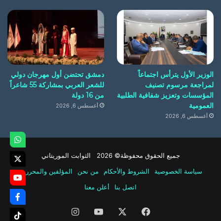
الوزير الأول يترأس اجتماعاً
دمشق تحتضن أول مهرجان دولي
لمراجعة مرسوم تصنيف
للشعر العربي بمشاركة 55 شاعراً
المؤسسات وتعزيز شفافية الطلبية
من 16 دولة
العمومية
أغسطس 6, 2026
أغسطس 6, 2026
جميع الحقوق محفوظة© 2026 الثوابت الموريتاني
سياسة الخصوصية
الشروط والأحكام
من نحن
المؤلفين والمحررين
اتصل بنا
أعلن معنا
فيسبوك
‫X
‫YouTube
انستقرام