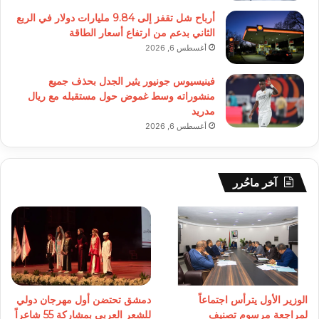
أرباح شل تقفز إلى 9.84 مليارات دولار في الربع
الثاني بدعم من ارتفاع أسعار الطاقة
أغسطس 6, 2026
فينيسيوس جونيور يثير الجدل بحذف جميع
منشوراته وسط غموض حول مستقبله مع ريال
مدريد
أغسطس 6, 2026
آخر ماحُرر
الوزير الأول يترأس اجتماعاً
دمشق تحتضن أول مهرجان دولي
لمراجعة مرسوم تصنيف
للشعر العربي بمشاركة 55 شاعراً