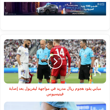
مبابي
يقود
هجوم
ريال
مدريد
في
مواجهة
ليفربول
بعد
إصابة
مبابي يقود هجوم ريال مدريد في مواجهة ليفربول بعد إصابة
فينيسيوس
فينيسيوس
دراسة
جديدة