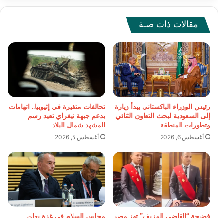
مقالات ذات صلة
رئيس الوزراء الباكستاني يبدأ زيارة
تحالفات متغيرة في إثيوبيا.. اتهامات
إلى السعودية لبحث التعاون الثنائي
بدعم جبهة تيغراي تعيد رسم
وتطورات المنطقة
المشهد شمال البلاد
أغسطس 6, 2026
أغسطس 5, 2026
فضيحة “القاضي المزيف” تهز مصر
مجلس السلام في غزة يعلن