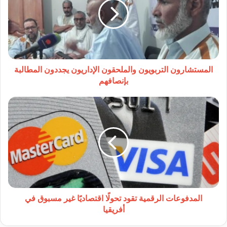
الإداريون
يجددون
المطالبة
بإنصافهم
المستشارون التربويون والملحقون الإداريون يجددون المطالبة
بإنصافهم
المدفوعات
الرقمية
تقود
تحولًا
اقتصاديًا
غير
مسبوق
في
أفريقيا
المدفوعات الرقمية تقود تحولًا اقتصاديًا غير مسبوق في
أفريقيا