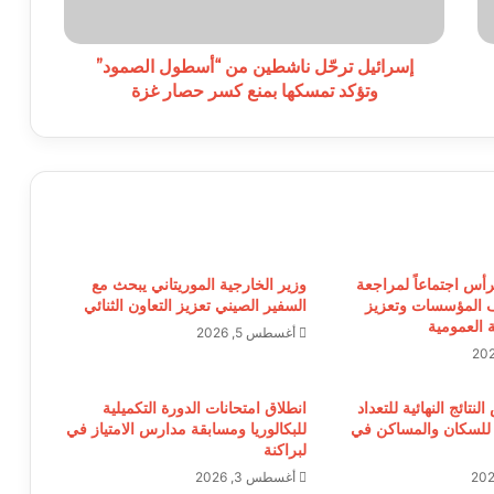
تمسكها
بمنع
كسر
إسرائيل ترحّل ناشطين من “أسطول الصمود”
حصار
وتؤكد تمسكها بمنع كسر حصار غزة
غزة
ترأس اجتماعاً لمراجعة
وزير الخارجية الموريتاني يبحث مع
 المؤسسات وتعزيز
السفير الصيني تعزيز التعاون الثنائي
 العمومية
أغسطس 5, 2026
نتائج النهائية للتعداد
انطلاق امتحانات الدورة التكميلية
 للسكان والمساكن في
للبكالوريا ومسابقة مدارس الامتياز في
لبراكنة
أغسطس 3, 2026