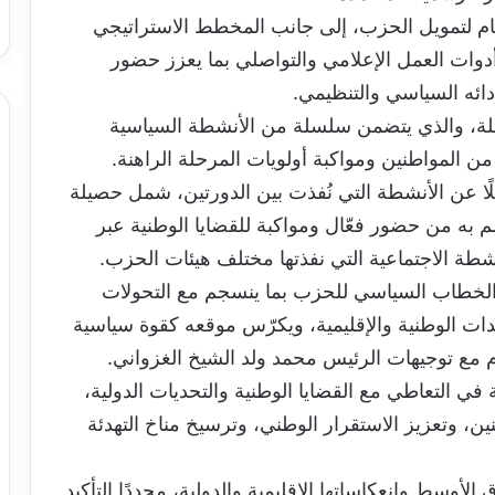
عام لتمويل الحزب، إلى جانب المخطط الاستراتيجي
 أدوات العمل الإعلامي والتواصلي بما يعزز حضور
ائه السياسي والتنظيمي.
بلة، والذي يتضمن سلسلة من الأنشطة السياسية
 من المواطنين ومواكبة أولويات المرحلة الراهنة.
ًا عن الأنشطة التي نُفذت بين الدورتين، شمل حصيلة
 به من حضور فعّال ومواكبة للقضايا الوطنية عبر
شطة الاجتماعية التي نفذتها مختلف هيئات الحزب.
لخطاب السياسي للحزب بما ينسجم مع التحولات
دات الوطنية والإقليمية، ويكرّس موقعه كقوة سياسية
م مع توجيهات الرئيس محمد ولد الشيخ الغزواني.
ي التعاطي مع القضايا الوطنية والتحديات الدولية،
ين، وتعزيز الاستقرار الوطني، وترسيخ مناخ التهدئة
أوسط وانعكاساتها الإقليمية والدولية، مجددًا التأكيد