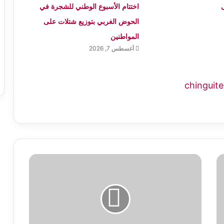
اختتام الأسبوع الوطني للشجرة في
الحوض الغربي بتوزيع شتلات على
المواطنين
أغسطس 7, 2026
إسرائيل
ترحّل
ناشطين
من
“أسطول
الصمود”
وتؤكد