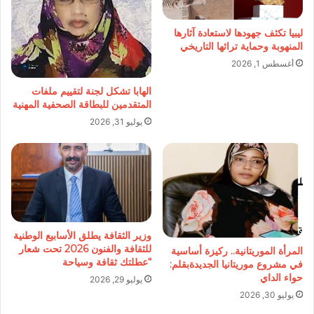
ليبيا تكثف جهودها لاستعادة آثارها
المنهوبة وحماية تراثها التاريخي
أغسطس 1, 2026
الهابا تشكل لجنة لتقييم ملفات
المتقدمين للبطاقة الصحفية المهنية
يوليو 31, 2026
وزير الثقافة يطلق الأسابيع الوطنية
للثقافة والفنون 2026 تحت شعار
المرأة الموريتانية.. ركيزة أساسية
“عطلتك ثقافة وسياحة
في مشروع موريتانيا الجديدةبقلم:
حواء الداي
يوليو 29, 2026
يوليو 30, 2026