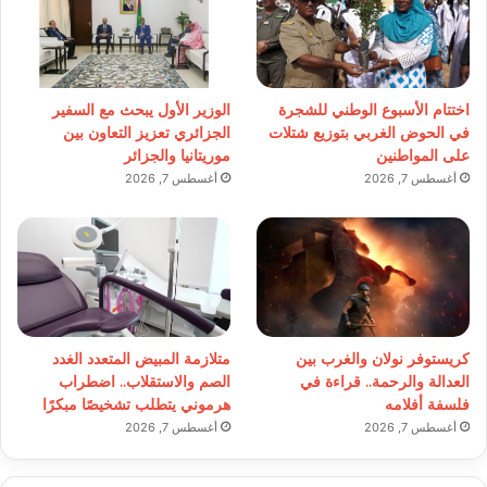
اختتام الأسبوع الوطني للشجرة
الوزير الأول يبحث مع السفير
في الحوض الغربي بتوزيع شتلات
الجزائري تعزيز التعاون بين
على المواطنين
موريتانيا والجزائر
أغسطس 7, 2026
أغسطس 7, 2026
كريستوفر نولان والغرب بين
متلازمة المبيض المتعدد الغدد
العدالة والرحمة.. قراءة في
الصم والاستقلاب.. اضطراب
فلسفة أفلامه
هرموني يتطلب تشخيصًا مبكرًا
أغسطس 7, 2026
أغسطس 7, 2026