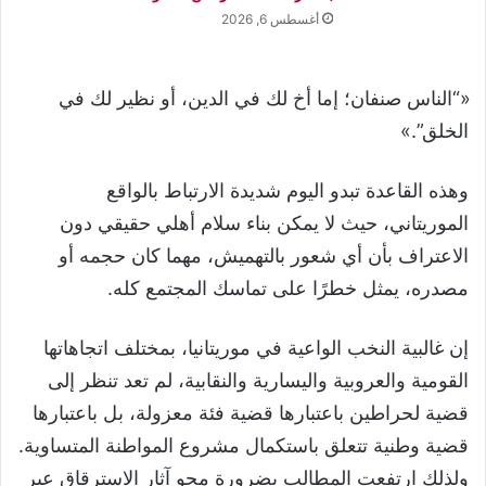
أغسطس 6, 2026
«“الناس صنفان؛ إما أخ لك في الدين، أو نظير لك في
الخلق”.»
وهذه القاعدة تبدو اليوم شديدة الارتباط بالواقع
الموريتاني، حيث لا يمكن بناء سلام أهلي حقيقي دون
الاعتراف بأن أي شعور بالتهميش، مهما كان حجمه أو
مصدره، يمثل خطرًا على تماسك المجتمع كله.
إن غالبية النخب الواعية في موريتانيا، بمختلف اتجاهاتها
القومية والعروبية واليسارية والنقابية، لم تعد تنظر إلى
قضية لحراطين باعتبارها قضية فئة معزولة، بل باعتبارها
قضية وطنية تتعلق باستكمال مشروع المواطنة المتساوية.
ولذلك ارتفعت المطالب بضرورة محو آثار الاسترقاق عبر