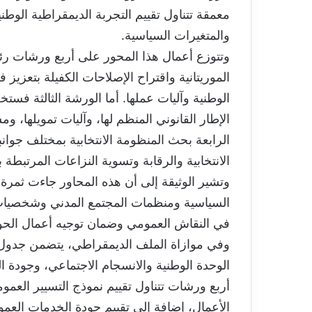
معمقة تتناول تقييم التجربة الديمقراطية الوطن
والمتغيرات السياسية.
وتتوزع أعمال هذا المحور على أربع ورشات رئي
الموريتانية واقتراح الإصلاحات الكفيلة بتعزيز ف
الوطنية وآليات عملها. أما الورشة الثالثة ف
الإطار القانوني المنظم لها، وآليات تمويلها، و
الرابعة بحث المنظومة الانتخابية بمختلف جوانبه
الانتخابية والرقابة وتسوية النزاعات المرتبطة ب
وتشير الوثيقة إلى أن هذه المحاور جاءت ثمر
السياسية ومنظمات المجتمع المدني وشخصيات و
في النقاش العمومي وضمان توجيه أعمال الحو
وفي موازاة الملف الديمقراطي، يتضمن جدول 
الوحدة الوطنية والانسجام الاجتماعي، وجودة ا
أربع ورشات تتناول تقييم نموذج التسيير العمو
الأعمال، إضافة إلى تقييم جودة الخدمات العمو