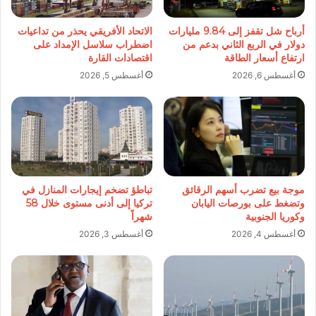
أرباح شل تقفز إلى 9.84 مليارات
الاتحاد الأفريقي يحذر من تداعيات
دولار في الربع الثاني بدعم من
اضطراب سلاسل الإمداد على
ارتفاع أسعار الطاقة
اقتصادات القارة
أغسطس 6, 2026
أغسطس 5, 2026
موجة بيع تضرب أسهم الرقائق
تباطؤ تضخم إيجارات المنازل في
وتضغط على بورصات اليابان
تركيا إلى أدنى مستوى خلال 58
وكوريا الجنوبية
شهراً
أغسطس 4, 2026
أغسطس 3, 2026