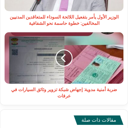
المدنيين
المخالفين:
خطوة
الوزير الأول يأمر بتفعيل اللائحة السوداء للمتعاقدين المدنيين
حاسمة
المخالفين: خطوة حاسمة نحو الشفافية
نحو
الشفافية
ضربة
أمنية
مدوية:
إجهاض
شبكة
تزوير
وثائق
السيارات
في
عرفات
ضربة أمنية مدوية: إجهاض شبكة تزوير وثائق السيارات في
عرفات
مقالات ذات صلة