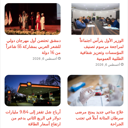
الوزير الأول يترأس اجتماعاً
دمشق تحتضن أول مهرجان دولي
لمراجعة مرسوم تصنيف
للشعر العربي بمشاركة 55 شاعراً
المؤسسات وتعزيز شفافية
من 16 دولة
الطلبية العمومية
أغسطس 6, 2026
أغسطس 6, 2026
علاج مناعي جديد يمنح مرضى
أرباح شل تقفز إلى 9.84 مليارات
سرطان المثانة أملاً في تجنب
دولار في الربع الثاني بدعم من
الجراحة
ارتفاع أسعار الطاقة