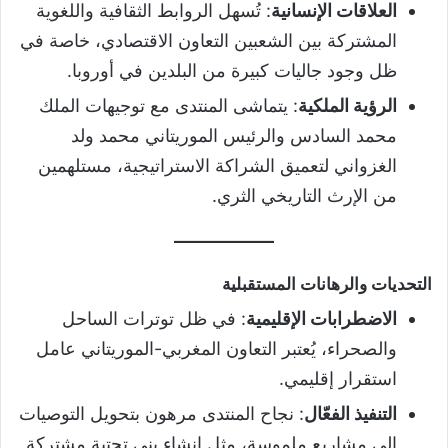
العلاقات الإنسانية
: تُسهل الروابط الثقافية واللغوية
المشتركة بين الشعبين التعاون الاقتصادي، خاصة في
ظل وجود جاليات كبيرة من البلدين في أوروبا.
الرؤية الملكية
: يتماشى المنتدى مع توجيهات الملك
محمد السادس والرئيس الموريتاني محمد ولد
الغزواني لتعميق الشراكة الاستراتيجية، مستلهمين
من الإرث التاريخي الثري.
التحديات والرهانات المستقبلية
الاضطرابات الإقليمية
: في ظل توترات الساحل
والصحراء، يُعتبر التعاون المغربي-الموريتاني عامل
استقرار إقليمي.
التنفيذ الفعّال
: نجاح المنتدى مرهون بتحويل التوصيات
إلى مشاريع ملموسة، مثل إنشاء بنى تحتية مشتركة