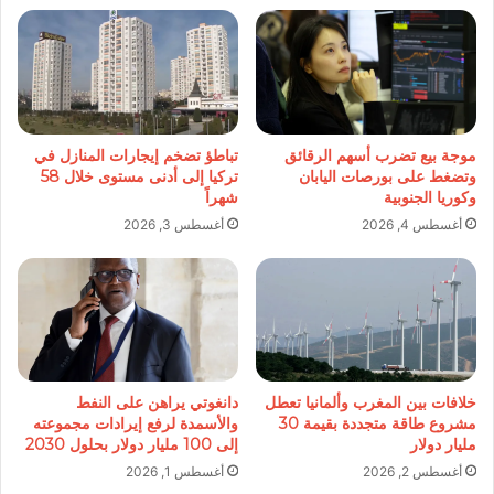
موجة بيع تضرب أسهم الرقائق
تباطؤ تضخم إيجارات المنازل في
وتضغط على بورصات اليابان
تركيا إلى أدنى مستوى خلال 58
وكوريا الجنوبية
شهراً
أغسطس 4, 2026
أغسطس 3, 2026
خلافات بين المغرب وألمانيا تعطل
دانغوتي يراهن على النفط
مشروع طاقة متجددة بقيمة 30
والأسمدة لرفع إيرادات مجموعته
مليار دولار
إلى 100 مليار دولار بحلول 2030
أغسطس 2, 2026
أغسطس 1, 2026