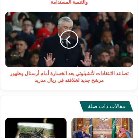
والتنمية المستدامة
تصاعد
الانتقادات
لأنشيلوتي
بعد
الخسارة
أمام
أرسنال
وظهور
مرشح
جديد
تصاعد الانتقادات لأنشيلوتي بعد الخسارة أمام أرسنال وظهور
لخلافته
مرشح جديد لخلافته في ريال مدريد
في
ريال
مدريد
مقالات ذات صلة