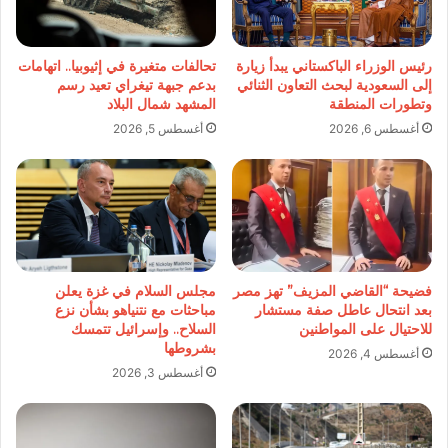
رئيس الوزراء الباكستاني يبدأ زيارة
تحالفات متغيرة في إثيوبيا.. اتهامات
إلى السعودية لبحث التعاون الثنائي
بدعم جبهة تيغراي تعيد رسم
وتطورات المنطقة
المشهد شمال البلاد
أغسطس 6, 2026
أغسطس 5, 2026
فضيحة “القاضي المزيف” تهز مصر
مجلس السلام في غزة يعلن
بعد انتحال عاطل صفة مستشار
مباحثات مع نتنياهو بشأن نزع
للاحتيال على المواطنين
السلاح.. وإسرائيل تتمسك
بشروطها
أغسطس 4, 2026
أغسطس 3, 2026