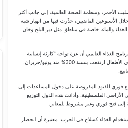
صليب الأحمر، ومنظمة الصحة العالمية، إلى جانب أكثر
ة خلال الأسبوعين الماضيين، حذّرت فيها من انهيار شبه
ذاء والماء، خاصة في مناطق مثل دير البلح وخان
ج الغذاء العالمي أن غزة تواجه “كارثة إنسانية
مركبة”، مشيرًا إلى أن معدلات سوء التغذية لدى الأطفال ارتفعت بنسبة 300% منذ يونيو/حزيران،
بيع.
25 دولة إسرائيل برفع فوري للقيود المفروضة على دخول المساعدات إلى
الأراضي الفلسطينية. وأدانت هذه الدول التوزيع
 إلى فتح فوري وغير مشروط للمعابر.
تخدام الغذاء كسلاح في الحرب، معتبرة أن الحصار