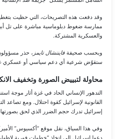
وقد دفعت هذه التصريحات، التي حظيت بتغطية و
ممارسة ضغوط دبلوماسية مباشرة على تل أبيب، 
والعسكرية المشتركة.
وبحسب صحيفة
فايننشال تايمز
، حذر مسؤولون 
ستقوّض شرعية أي دعم سياسي أو عسكري غرب
محاولة لتبييض الصورة وتخفيف الان
التدهور الإنساني الحاد في غزة أثار موجة است
القانونية لإسرائيل كقوة احتلال. ومع تصاعد الت
إسرائيل تدرك حجم الضرر الذي لحق بصورتها ال
وفي هذا السياق، نقل موقع “أكسيوس” الأميرك
دعوا إسرائيل إلى اتخاذ “خطوات فورية لإظهار 