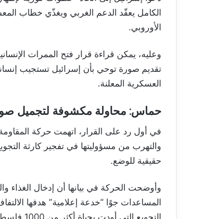
الكامل يعقّد الدعم الغربي ويغذّي خطاب المعس
الأوروبي.
وعليه، يمكن قراءة قرار فتح الممرات الإنساني
تقديم صورة توحي بأن إسرائيل تستجيب إنسانيًا
العسكرية المعلنة.
حماس: محاولة مكشوفة لتجميل صورة
في أول رد على القرار، اتهمت حركة المقاومة 
والتهرب من مسؤوليتها في تفجير كارثة التجوي
حقيقية للوضع.
وأوضحت الحركة في بيانها أن إدخال الغذاء وا
المساعدات جوًا “خدعة إعلامية” هدفها الالت
التجويع التي أودت بحياة أكثر من 1000 فلسطيني.