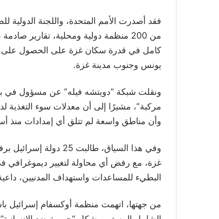
فقد أصدرت الأمم المتحدة، واللجنة الدولية لل
من 200 منظمة دولية ومحلية، تقارير صادم
كامل في قدرة سكان غزة على الحصول على الغ
يونس وجنوب مدينة غزة.
ونقلت شبكة “دويتشه فيله” عن مسؤول في برنام
وأن مناطق واسعة لم تتلق أي إمدادات منذ أسا
وفي هذا السياق، طالبت 
غزة، مع رفض أي محاولة لتغيير ديموغرافي في 
البطيء للمساعدات واستهداف المدنيين، داعية
من جهتها، اتهمت منظمة أوكسفام إسرائيل باس
الشامل المستمر يشكل “جريمة ضد الإنسانية”.