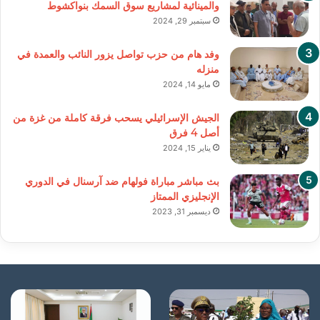
والمينائية لمشاريع سوق السمك بنواكشوط
سبتمبر 29, 2024
وفد هام من حزب تواصل يزور النائب والعمدة في
منزله
مايو 14, 2024
الجيش الإسرائيلي يسحب فرقة كاملة من غزة من
أصل 4 فرق
يناير 15, 2024
بث مباشر مباراة فولهام ضد آرسنال في الدوري
الإنجليزي الممتاز
ديسمبر 31, 2023