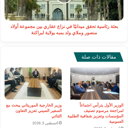
نزاع
عقاري
بين
مجموعة
أولاد
بعثة رئاسية تحقق ميدانيًا في نزاع عقاري بين مجموعة أولاد
منصور
منصور وملاي ولد بمبه بولاية لبراكنة
وملاي
ولد
بمبه
بولاية
مقالات ذات صلة
لبراكنة
الوزير الأول يترأس اجتماعاً
وزير الخارجية الموريتاني يبحث مع
لمراجعة مرسوم تصنيف
السفير الصيني تعزيز التعاون
المؤسسات وتعزيز شفافية الطلبية
الثنائي
العمومية
أغسطس 5, 2026