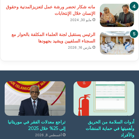
مانه شكار تحضر ورشة عمل لتعزيزالمدنية وحقوق
الإنسان خلال الإنتخابات
مايو 30, 2024
الرئيس يستقبل لجنة العلماء المكلفة بالحوار مع
السجناء السلفيين ويشيد بجهودها
مارس 16, 2026
أدوات السلامة من الحريق
تراجع معدلات الفقر في موريتانيا
وأهميتها في حماية المنشآت
إلى 25% خلال 2025
والأفراد
أغسطس 8, 2026