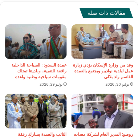
العمدة
مقالات ذات صلة
وفد من وزارة الإسكان يؤدي زيارة
عمدة السدود : السياحة الداخلية
عمل لبلدية نواذيبو ويجتمع بالعمدة
رافعة للتنمية.. وبلديتنا تمتلك
القاسم ولد بلالي
مقومات سياحية وطنية واعدة
يوليو 30, 2026
يوليو 29, 2026
روصو: المدير العام لشركة معدات
النائب والعمدة يشارك رفقة