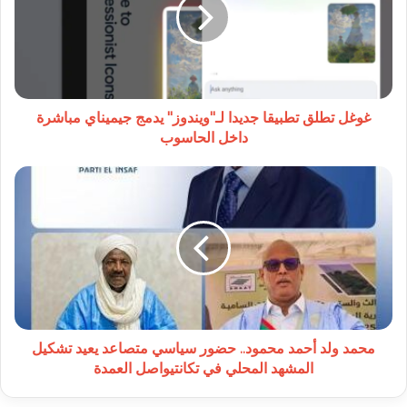
جديدا
لـ"ويندوز"
يدمج
جيميناي
مباشرة
داخل
الحاسوب
غوغل تطلق تطبيقا جديدا لـ"ويندوز" يدمج جيميناي مباشرة
داخل الحاسوب
محمد
ولد
أحمد
محمود..
حضور
سياسي
متصاعد
يعيد
تشكيل
المشهد
محمد ولد أحمد محمود.. حضور سياسي متصاعد يعيد تشكيل
المحلي
المشهد المحلي في تكانتيواصل العمدة
في
تكانتيواصل