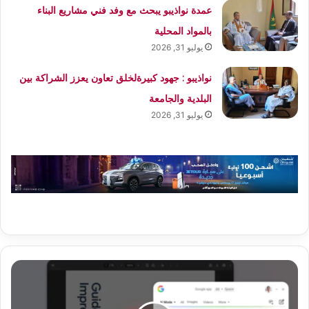
عمدة نواذيبو يبحث مع وفد فني مشاريع البناء
بالمواد المحلية
يوليو 31, 2026
نواذيبو : جهود كبيرةلخلق تعاون يعزز الشراكة بين
البلدية والجامعة
يوليو 31, 2026
غوغل
تطلق
تطبيقا