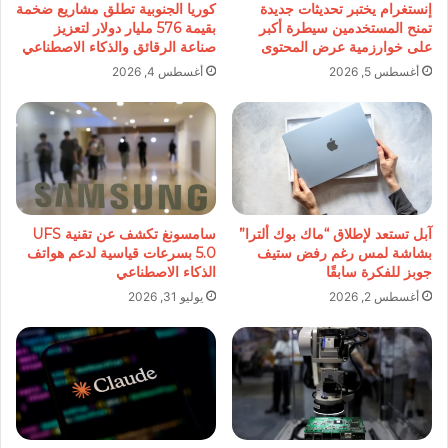
إنستغرام يختبر تحديثات جديدة
كوريا الجنوبية تطلق مشاريع ضخمة
تمنح المستخدمين سيطرة أكبر
بقيمة 576 مليار دولار لتعزيز
على خوارزمية عرض المحتوى
صناعة الرقائق والذكاء الاصطناعي
أغسطس 5, 2026
أغسطس 4, 2026
آبل تستعد لإطلاق “ماك بوك ألترا”
سامسونغ تكشف عن تقنية UFS
بشاشة لمس رغم رفض ستيف
5.0 بسرعات قياسية لدعم هواتف
جوبز للفكرة سابقًا
الذكاء الاصطناعي
أغسطس 2, 2026
يوليو 31, 2026