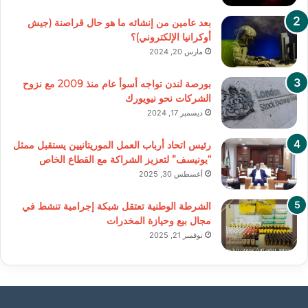
بعد عامين من إنشائه ما هو حال قراصنة (جيش
أوكرانيا الإلكتروني)؟
مارس 20, 2024
بورصة لندن تواجه أسوأ عام منذ 2009 مع نزوح
الشركات نحو نيويورك
ديسمبر 17, 2024
رئيس اتحاد أرباب العمل الموريتانيين يستقبل ممثل
“يونيسف” لتعزيز الشراكة مع القطاع الخاص
أغسطس 30, 2025
الشرطة الوطنية تعتقل شبكة إجرامية تنشط في
مجال بيع وحيازة المخدرات
نوفمبر 21, 2025