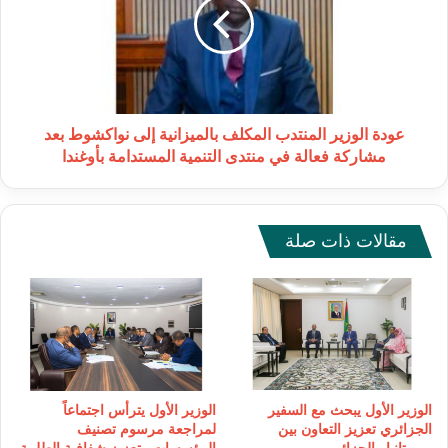
المكلف
بالميزانية
إلى
نواكشوط
بعد
مشاركة
فعالة
عودة الوزير المنتدب المكلف بالميزانية إلى نواكشوط بعد
في
مشاركة فعالة في منتدى التنمية المستدامة بأوغندا
منتدى
التنمية
المستدامة
بأوغندا
مقالات ذات صلة
الوزير الأول يبحث مع السفير
الوزير الأول يترأس اجتماعاً
الجزائري تعزيز التعاون بين
لمراجعة مرسوم تصنيف
موريتانيا والجزائر
المؤسسات وتعزيز شفافية الطلبية