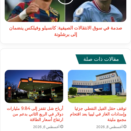
كانسيلو
وفيلكس
ينضمان
إلى
برشلونة
صدمة في سوق الانتقالات الصيفية: كانسيلو وفيلكس ينضمان
إلى برشلونة
مقالات ذات صلة
توقف حقل الفيل النفطي جزئيا
أرباح شل تقفز إلى 9.84 مليارات
وإمدادات الغاز في ليبيا بعد اقتحام
دولار في الربع الثاني بدعم من
مجمع مليتة
ارتفاع أسعار الطاقة
أغسطس 8, 2026
أغسطس 6, 2026