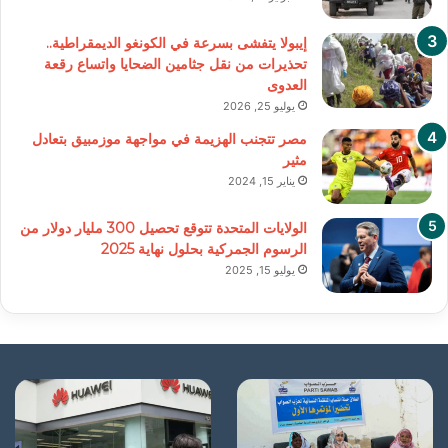
إيبولا يتفشى بسرعة في الكونغو الديمقراطية..
تحذيرات من نقل جثامين الضحايا واتساع رقعة
العدوى
يوليو 25, 2026
مصر تتجنب الهزيمة في مواجهة موزمبيق بتعادل
مثير
يناير 15, 2024
الولايات المتحدة تتوقع تحصيل 300 مليار دولار من
الرسوم الجمركية بحلول نهاية 2025
يوليو 15, 2025