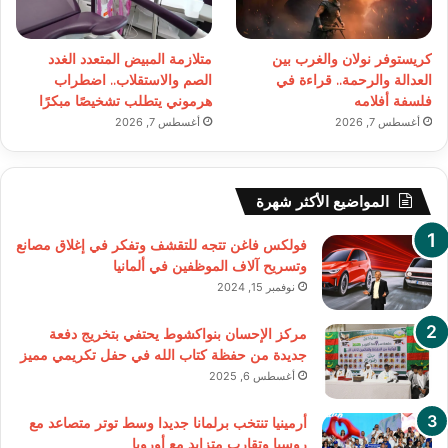
كريستوفر نولان والغرب بين
متلازمة المبيض المتعدد الغدد
العدالة والرحمة.. قراءة في
الصم والاستقلاب.. اضطراب
فلسفة أفلامه
هرموني يتطلب تشخيصًا مبكرًا
أغسطس 7, 2026
أغسطس 7, 2026
المواضيع الأكثر شهرة
فولكس فاغن تتجه للتقشف وتفكر في إغلاق مصانع
وتسريح آلاف الموظفين في ألمانيا
نوفمبر 15, 2024
مركز الإحسان بنواكشوط يحتفي بتخريج دفعة
جديدة من حفظة كتاب الله في حفل تكريمي مميز
أغسطس 6, 2025
أرمينيا تنتخب برلمانا جديدا وسط توتر متصاعد مع
روسيا وتقارب متزايد مع أوروبا