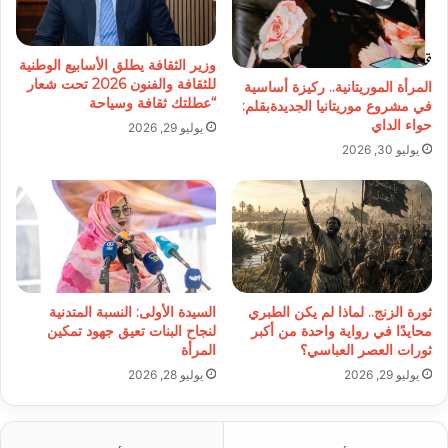
وزير الثقافة يطلق الأسابيع الوطنية
للثقافة والفنون 2026 تحت شعار
المرأة الموريتانية.. ركيزة أساسية
“عطلتك ثقافة وسياحة
في مشروع موريتانيا الجديدةبقلم:
حواء الداي
يوليو 29, 2026
يوليو 30, 2026
ثورة الزنج.. لماذا لم يكن الطبري
السيدة الأولى: النسبة المتدنية
محايدًا في رواية واحدة من أكبر
لنجاح البنات تعيق جهود تمكين
ثورات العصر العباسي؟
المرأة
يوليو 29, 2026
يوليو 28, 2026