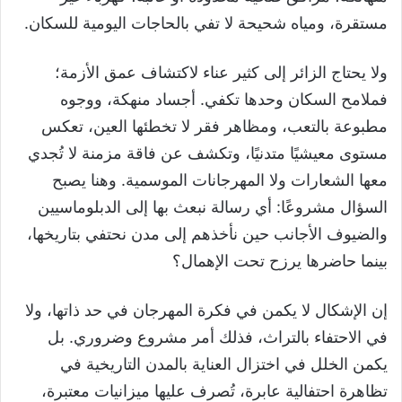
مستقرة، ومياه شحيحة لا تفي بالحاجات اليومية للسكان.
ولا يحتاج الزائر إلى كثير عناء لاكتشاف عمق الأزمة؛
فملامح السكان وحدها تكفي. أجساد منهكة، ووجوه
مطبوعة بالتعب، ومظاهر فقر لا تخطئها العين، تعكس
مستوى معيشيًا متدنيًا، وتكشف عن فاقة مزمنة لا تُجدي
معها الشعارات ولا المهرجانات الموسمية. وهنا يصبح
السؤال مشروعًا: أي رسالة نبعث بها إلى الدبلوماسيين
والضيوف الأجانب حين نأخذهم إلى مدن نحتفي بتاريخها،
بينما حاضرها يرزح تحت الإهمال؟
إن الإشكال لا يكمن في فكرة المهرجان في حد ذاتها، ولا
في الاحتفاء بالتراث، فذلك أمر مشروع وضروري. بل
يكمن الخلل في اختزال العناية بالمدن التاريخية في
تظاهرة احتفالية عابرة، تُصرف عليها ميزانيات معتبرة،