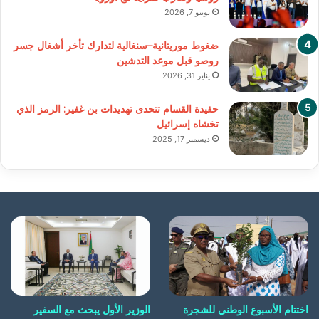
يونيو 7, 2026
ضغوط موريتانية–سنغالية لتدارك تأخر أشغال جسر
روصو قبل موعد التدشين
يناير 31, 2026
حفيدة القسام تتحدى تهديدات بن غفير: الرمز الذي
تخشاه إسرائيل
ديسمبر 17, 2025
اختتام الأسبوع الوطني للشجرة
الوزير الأول يبحث مع السفير