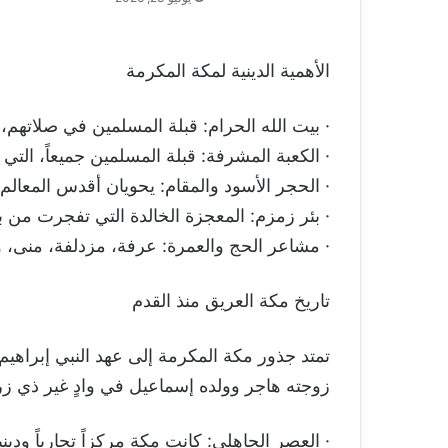
الأهمية الدينية لمكة المكرمة
· بيت الله الحرام: قبلة المسلمين في صلاتهم،
· الكعبة المشرفة: قبلة المسلمين جميعاً، التي جع
· الحجر الأسود والمقام: يحويان أقدس المعالم 
· بئر زمزم: المعجزة الخالدة التي تفجرت من ب
· مشاعر الحج والعمرة: عرفة، مزدلفة، منى، وسائ
تاريخ مكة العريق منذ القدم
تمتد جذور مكة المكرمة إلى عهد النبي إبراهيم 
زوجته هاجر وولده إسماعيل في وادٍ غير ذي زرع. 
· العصر الجاهلي: كانت مكة مركزاً تجارياً ودين