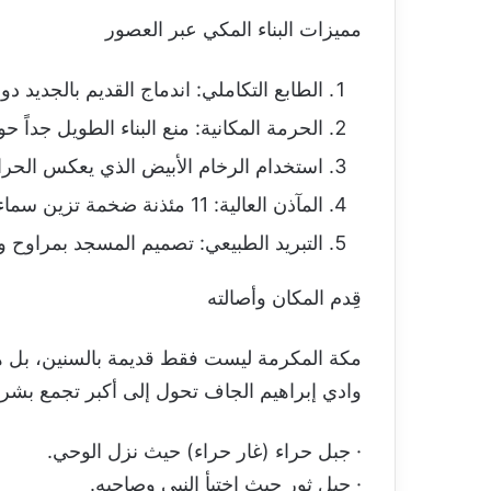
مميزات البناء المكي عبر العصور
الطابع التكاملي: اندماج القديم بالجديد 
الحرمة المكانية: منع البناء الطويل جداً
استخدام الرخام الأبيض الذي يعكس الحرارة
المآذن العالية: 11 مئذنة ضخمة تزين سماء مكة.
التبريد الطبيعي: تصميم المسجد بمراوح وم
قِدم المكان وأصالته
مكة المكرمة ليست فقط قديمة بالسنين، بل هي
وادي إبراهيم الجاف تحول إلى أكبر تجمع بشر
· جبل حراء (غار حراء) حيث نزل الوحي.
· جبل ثور حيث اختبأ النبي وصاحبه.