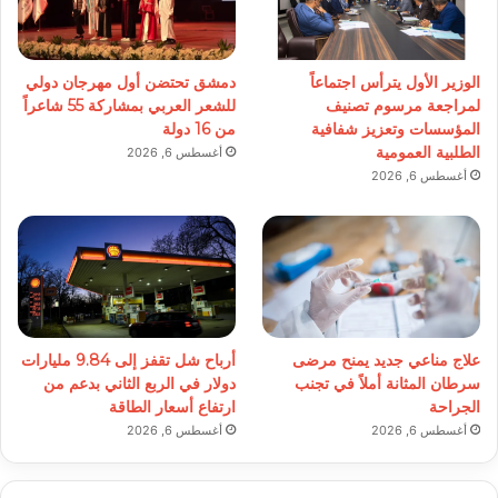
الوزير الأول يترأس اجتماعاً
دمشق تحتضن أول مهرجان دولي
لمراجعة مرسوم تصنيف
للشعر العربي بمشاركة 55 شاعراً
المؤسسات وتعزيز شفافية
من 16 دولة
الطلبية العمومية
أغسطس 6, 2026
أغسطس 6, 2026
علاج مناعي جديد يمنح مرضى
أرباح شل تقفز إلى 9.84 مليارات
سرطان المثانة أملاً في تجنب
دولار في الربع الثاني بدعم من
الجراحة
ارتفاع أسعار الطاقة
أغسطس 6, 2026
أغسطس 6, 2026