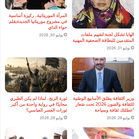
المرأة الموريتانية.. ركيزة أساسية
في مشروع موريتانيا الجديدةبقلم:
حواء الداي
الهابا تشكل لجنة لتقييم ملفات
يوليو 30, 2026
المتقدمين للبطاقة الصحفية المهنية
يوليو 31, 2026
وزير الثقافة يطلق الأسابيع الوطنية
ثورة الزنج.. لماذا لم يكن الطبري
للثقافة والفنون 2026 تحت شعار
محايدًا في رواية واحدة من أكبر
“عطلتك ثقافة وسياحة
ثورات العصر العباسي؟
يوليو 29, 2026
يوليو 29, 2026