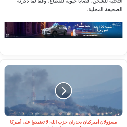
التحتية للشحن، قضايا حيوية للقطاع، وفقًا لما ذكرته
الصحيفة المحلية.
مسؤولان
أميركيان
يحذران
حزب
الله:
لا
تعتمدوا
على
أميركا
لمنع
مسؤولان أميركيان يحذران حزب الله: لا تعتمدوا على أميركا