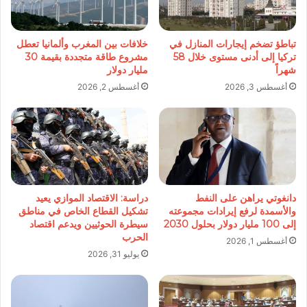
تباطؤ تضخم إيجارات المنازل في
خلافات بين المغرب وألمانيا تعطل
تركيا إلى أدنى مستوى خلال 58
مشروع طاقة متجددة بقيمة 30
شهراً
مليار دولار
أغسطس 3, 2026
أغسطس 2, 2026
دانغوتي يراهن على النفط
دراسة: الاقتصاد الموازي يعيد
والأسمدة لرفع إيرادات مجموعته
تشكيل القطاع الخاص في مناطق
إلى 100 مليار دولار بحلول 2030
سيطرة الحوثيين ويدعم اقتصاد
الحرب
أغسطس 1, 2026
يوليو 31, 2026