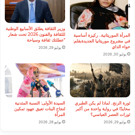
وزير الثقافة يطلق الأسابيع الوطنية
للثقافة والفنون 2026 تحت شعار
المرأة الموريتانية.. ركيزة أساسية
“عطلتك ثقافة وسياحة
في مشروع موريتانيا الجديدةبقلم:
حواء الداي
يوليو 29, 2026
يوليو 30, 2026
ثورة الزنج.. لماذا لم يكن الطبري
السيدة الأولى: النسبة المتدنية
محايدًا في رواية واحدة من أكبر
لنجاح البنات تعيق جهود تمكين
ثورات العصر العباسي؟
المرأة
يوليو 29, 2026
يوليو 28, 2026